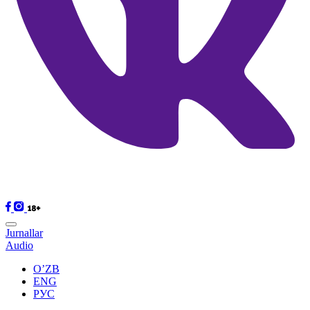
Jurnallar
Audio
O’ZB
ENG
РУС