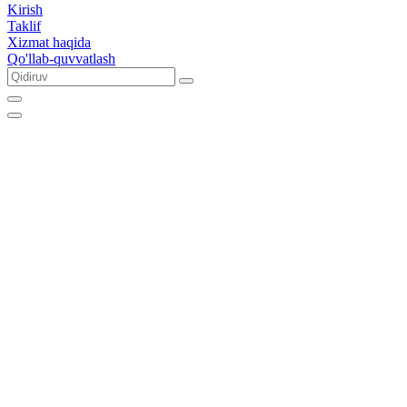
Kirish
Taklif
Xizmat haqida
Qo'llab-quvvatlash