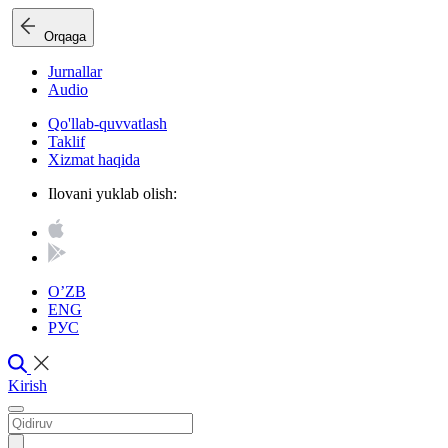
Orqaga
Jurnallar
Audio
Qo'llab-quvvatlash
Taklif
Xizmat haqida
Ilovani yuklab olish:
O’ZB
ENG
РУС
Kirish