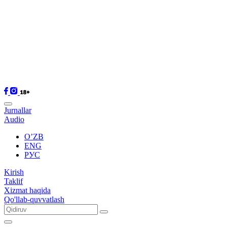
Jurnallar
Audio
O’ZB
ENG
РУС
Kirish
Taklif
Xizmat haqida
Qo'llab-quvvatlash