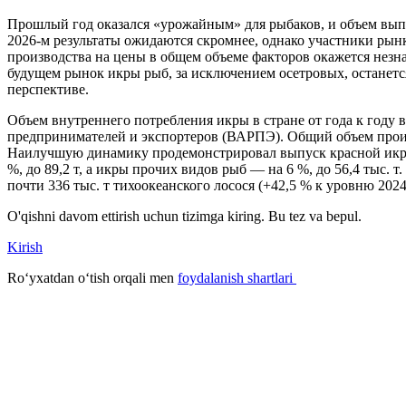
П
рошлый год оказался «урожайным» для рыбаков, и объем вып
2026-м результаты ожидаются скромнее, однако участники рын
производства на цены в общем объеме факторов окажется незн
будущем рынок икры рыб, за исключением осетровых, останетс
перспективе.
Объем внутреннего потребления икры в стране от года к году в
предпринимателей и экспортеров (ВАРПЭ). Общий объем произво
Наилучшую динамику продемонстрировал выпуск красной икры: 
%, до 89,2 т, а икры прочих видов рыб — на 6 %, до 56,4 тыс
почти 336 тыс. т тихоокеанского лосося (+42,5 % к уровню 20
O'qishni davom ettirish uchun tizimga kiring. Bu tez va bepul.
Kirish
Roʻyxatdan oʻtish orqali men
foydalanish shartlari