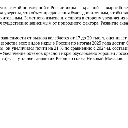
уска самой популярной в России икры — красной — вырос боле
ка уверены, что объем предложения будет достаточным, чтобы з
ачительным. Заметного изменения спроса в сторону увеличения
я существенно зависимым от природного фактора. Развитие аква
 зависимости от вылова колеблется от 17 до 20 тыс. т, оценива
дства всех видов икры в России по итогам 2025 года достиг 68
он увеличился почти на 21 % по сравнению с 2024-м, составив 
. т. «Увеличение объемов красной икры обусловлено хорошей лос
24-го)», — уточняет аналитик Рыбного союза Николай Мочалов.