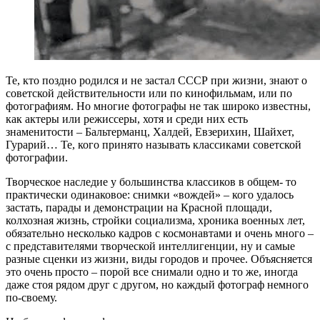
Т
е, кто поздно родился и не застал СССР при жизни, знают о
советской действительности или по кинофильмам, или по
фотографиям. Но многие фотографы не так широко известны,
как актеры или режиссеры, хотя и среди них есть
знаменитости – Бальтерманц, Халдей, Евзерихин, Шайхет,
Гурарий… Те, кого принято называть классиками советской
фотографии.
Творческое наследие у большинства классиков в общем- то
практически одинаковое: снимки «вождей» – кого удалось
застать, парады и демонстрации на Красной площади,
колхозная жизнь, стройки социализма, хроника военных лет,
обязательно несколько кадров с космонавтами и очень много –
с представителями творческой интеллигенции, ну и самые
разные сценки из жизни, виды городов и прочее. Объясняется
это очень просто – порой все снимали одно и то же, иногда
даже стоя рядом друг с другом, но каждый фотограф немного
по-своему.