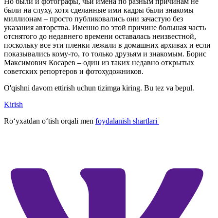
Но были и фотографы, чьи имена по разным причинам не
были на слуху, хотя сделанные ими кадры были знакомы
миллионам – просто публиковались они зачастую без
указания авторства. Именно по этой причине большая часть
отснятого до недавнего времени оставалась неизвестной,
поскольку все эти пленки лежали в домашних архивах и если
показывались кому-то, то только друзьям и знакомым. Борис
Максимович Косарев – один из таких недавно открытых
советских репортеров и фотохудожников.
O'qishni davom ettirish uchun tizimga kiring. Bu tez va bepul.
Kirish
Roʻyxatdan oʻtish orqali men
foydalanish shartlari