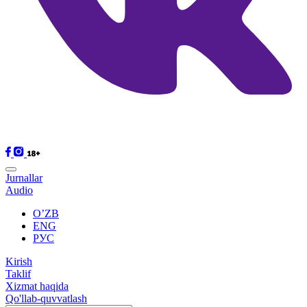
Jurnallar
Audio
O’ZB
ENG
РУС
Kirish
Taklif
Xizmat haqida
Qo'llab-quvvatlash