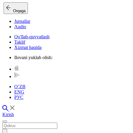
Orqaga
Jurnallar
Audio
Qo'llab-quvvatlash
Taklif
Xizmat haqida
Ilovani yuklab olish:
O’ZB
ENG
РУС
Kirish