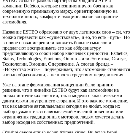
ESTEO создан в рамках партнерства холдинга АГР и
компании Defetoo, которые позиционируют бренд как
современную премиальную марку, ориентированную на
технологичность, комфорт и эмоциональное восприятие
автомобиля.
Название ESTEO образовано от двух латинских слов – est, что
можно перевести как «существовать», и eo, то есть «путь». Но
в новое название решили вложить больше смыслов и
предлагают воспринимать его как аббревиатуру,
представляющую собой набор ключевых ценностей: Esthetics,
Status, Technologies, Emotions, Outrun – или Эстетика, Статус,
Технологии, Эмоции, Опережение. А слоган бренда –
«Искусство жить» – подчеркивает, что автомобиль становится
частью образа жизни, а не просто средством передвижения.
Уже на этапе формирования концепции было принято
решение, что в линейке ESTEO будут как автомобили на
новых источниках энергии, так и модели с классическими
двигателями внутреннего сгорания. И это важное уточнение,
так как многие автовладельцы сегодня не любят, когда их
выбор сужают из-за навязываемой «зеленой повестки» или
ограничения традиционных моторов, людям хочется делать
выбор исходя из собственных предпочтений.
O'qishni davom ettirish uchun tizimga kiring. Bu tez va bepul.