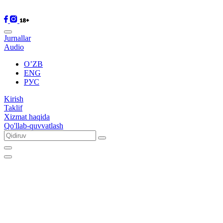
Jurnallar
Audio
O’ZB
ENG
РУС
Kirish
Taklif
Xizmat haqida
Qo'llab-quvvatlash