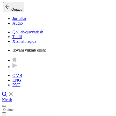
Orqaga
Jurnallar
Audio
Qo'llab-quvvatlash
Taklif
Xizmat haqida
Ilovani yuklab olish:
O’ZB
ENG
РУС
Kirish