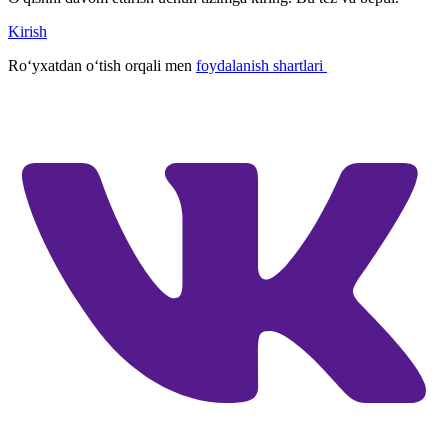
Kirish
Roʻyxatdan oʻtish orqali men
foydalanish shartlari