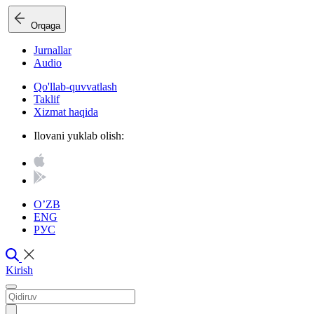
Orqaga
Jurnallar
Audio
Qo'llab-quvvatlash
Taklif
Xizmat haqida
Ilovani yuklab olish:
O’ZB
ENG
РУС
Kirish