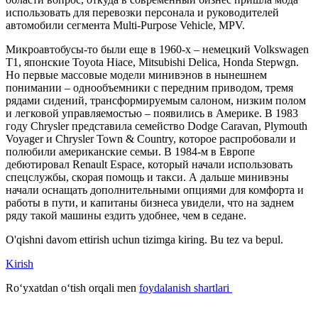
использовать для перевозки персонала и руководителей
автомобили сегмента Multi-Purpose Vehicle, MPV.
Микроавтобусы-то были еще в 1960-х – немецкий Volkswagen
T1, японские Toyota Hiace, Mitsubishi Delica, Honda Stepwgn.
Но первые массовые модели минивэнов в нынешнем
понимании – однообъемники с передним приводом, тремя
рядами сидений, трансформируемым салоном, низким полом
и легковой управляемостью – появились в Америке. В 1983
году Chrysler представила семейство Dodge Caravan, Plymouth
Voyager и Chrysler Town & Country, которое распробовали и
полюбили американские семьи. В 1984-м в Европе
дебютировал Renault Espace, который начали использовать
спецслужбы, скорая помощь и такси. А дальше минивэны
начали оснащать дополнительными опциями для комфорта и
работы в пути, и капитаны бизнеса увидели, что на заднем
ряду такой машины ездить удобнее, чем в седане.
O'qishni davom ettirish uchun tizimga kiring. Bu tez va bepul.
Kirish
Roʻyxatdan oʻtish orqali men
foydalanish shartlari