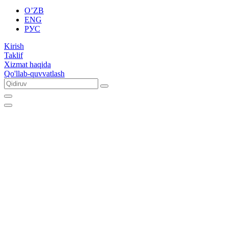
O’ZB
ENG
РУС
Kirish
Taklif
Xizmat haqida
Qo'llab-quvvatlash