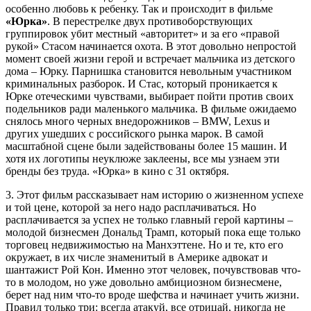
особенно любовь к ребенку. Так и происходит в фильме
«Юрка»
. В перестрелке двух противоборствующих
группировок убит местный «авторитет» и за его «правой
рукой» Стасом начинается охота. В этот довольно непростой
момент своей жизни герой и встречает мальчика из детского
дома – Юрку. Парнишка становится невольным участником
криминальных разборок. И Стас, который проникается к
Юрке отеческими чувствами, выбирает пойти против своих
подельников ради маленького мальчика. В фильме ожидаемо
снялось много черных внедорожников – BMW, Lexus и
других ушедших с российского рынка марок. В самой
масштабной сцене были задействованы более 15 машин. И
хотя их логотипы неуклюже заклеены, все мы узнаем эти
бренды без труда. «Юрка» в кино с 31 октября.
3. Этот фильм рассказывает нам историю о жизненном успехе
и той цене, которой за него надо расплачиваться. Но
расплачивается за успех не только главный герой картины –
молодой бизнесмен Дональд Трамп, который пока еще только
торговец недвижимостью на Манхэттене. Но и те, кто его
окружает, в их числе знаменитый в Америке адвокат и
шантажист Рой Кон. Именно этот человек, почувствовав что-
то в молодом, но уже довольно амбициозном бизнесмене,
берет над ним что-то вроде шефства и начинает учить жизни.
Правил только три: всегда атакуй, все отрицай, никогда не