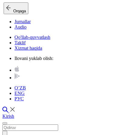
Orqaga
Jurnallar
Audio
Qo'llab-quvvatlash
Taklif
Xizmat haqida
Ilovani yuklab olish:
O’ZB
ENG
РУС
Kirish