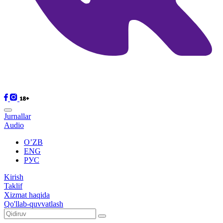
Jurnallar
Audio
O’ZB
ENG
РУС
Kirish
Taklif
Xizmat haqida
Qo'llab-quvvatlash