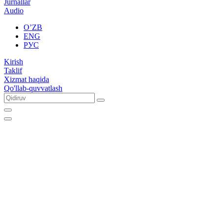
Jurnallar
Audio
O’ZB
ENG
РУС
Kirish
Taklif
Xizmat haqida
Qo'llab-quvvatlash