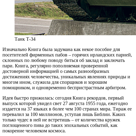
Танк Т-34
И
значально Книга была задумана как некое пособие для
посетителей фирменных пабов – горячих ирландских парней,
склонных по любому поводу биться об заклад и заключать
пари. Книга, регулярно пополняемая проверенной
достоверной информацией о самых разнообразных
достижениях человечества, уникальных явлениях природы и
многом ином, служила для спорщиков и хорошим
помощником, и одновременно беспристрастным арбитром.
Идея быстро прижилась: сегодня Книга рекордов, первый
выпуск которой увидел свет 27 августа 1955 года, ежегодно
издается на 37 языках в более чем 100 странах мира. Тираж ее
перевалил за 100 миллионов, уступая лишь Библии. Каких
только чудес в ней не встретишь – от количества кружек
поглощенного пива до таких эпохальных событий, как
покорение человеком космоса.