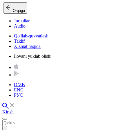
Orqaga
Jurnallar
Audio
Qo'llab-quvvatlash
Taklif
Xizmat haqida
Ilovani yuklab olish:
O’ZB
ENG
РУС
Kirish