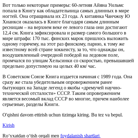
Вот только некоторые примеры: 60-летняя Айяна Уильмс
попала в Книгу как обладательница самых длинных в мире
ногтей. Она отращивала их 23 года. А китаянка Чанчжоу Ю
Хианкси оказалась в Книге благодаря самым длинным
ресницам – на верхнем веке ее левого глаза они достигают
12,4 см. Книга зафиксировала и размер самого большого в
мире штрафа: 170 тыс. финских марок пришлось выложить
одному горячему, на этот раз финскому, парню, к тому же
известному всей стране хоккеисту, за то, что однажды он,
воодушевленный очередной победой на ледовом поле,
промчался по улицам Хельсинки со скоростью, превышавшей
предельно допустимую на целых 40 км/ час.
В Советском Союзе Книга издается начиная с 1989 года. Она
сразу же стала убедительным опровержением ранее
бытующих на Западе легенд о якобы «дремучей научно-
технической отсталости» СССР. Таким опровержением
является весомый вклад СССР во многие, причем наиболее
серьезные, разделы Книги.
O'qishni davom ettirish uchun tizimga kiring. Bu tez va bepul.
Kirish
Roʻyxatdan oʻtish orqali men
foydalanish shartlari