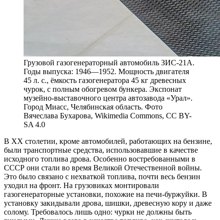
Грузовой газогенераторный автомобиль ЗИС-21А.
Годы выпуска: 1946—1952. Мощность двигателя
45 л. с., ёмкость газогенератора 45 кг древесных
чурок, с полным обогревом бункера. Экспонат
музейно-выставочного центра автозавода «Урал».
Город Миасс, Челябинская область. Фото
Вячеслава Бухарова, Wikimedia Commons, CC BY-
SA 4.0
В
XX столетии, кроме автомобилей, работающих на бензине,
были транспортные средства, использовавшие в качестве
исходного топлива дрова. Особенно востребованными в
СССР они стали во время Великой Отечественной войны.
Это было связано с нехваткой топлива, почти весь бензин
уходил на фронт. На грузовиках монтировали
газогенераторные установки, похожие на печи-буржуйки. В
установку закидывали дрова, шишки, древесную кору и даже
солому. Требовалось лишь одно: чурки не должны быть