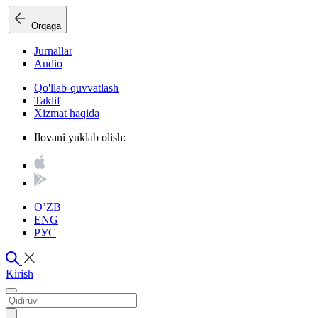
Orqaga
Jurnallar
Audio
Qo'llab-quvvatlash
Taklif
Xizmat haqida
Ilovani yuklab olish:
O’ZB
ENG
РУС
Kirish