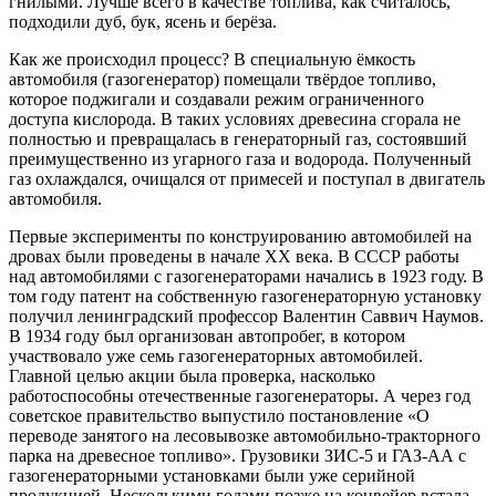
гнилыми. Лучше всего в качестве топлива, как считалось,
подходили дуб, бук, ясень и берёза.
Как же происходил процесс? В специальную ёмкость
автомобиля (газогенератор) помещали твёрдое топливо,
которое поджигали и создавали режим ограниченного
доступа кислорода. В таких условиях древесина сгорала не
полностью и превращалась в генераторный газ, состоявший
преимущественно из угарного газа и водорода. Полученный
газ охлаждался, очищался от примесей и поступал в двигатель
автомобиля.
Первые эксперименты по конструированию автомобилей на
дровах были проведены в начале XX века. В СССР работы
над автомобилями с газогенераторами начались в 1923 году. В
том году патент на собственную газогенераторную установку
получил ленинградский профессор Валентин Саввич Наумов.
В 1934 году был организован автопробег, в котором
участвовало уже семь газогенераторных автомобилей.
Главной целью акции была проверка, насколько
работоспособны отечественные газогенераторы. А через год
советское правительство выпустило постановление «О
переводе занятого на лесовывозке автомобильно-тракторного
парка на древесное топливо». Грузовики ЗИС-5 и ГАЗ-АА с
газогенераторными установками были уже серийной
продукцией. Несколькими годами позже на конвейер встала