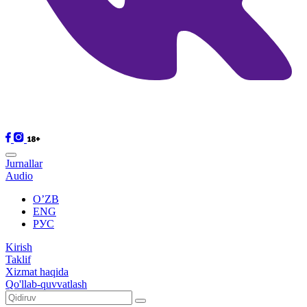
Jurnallar
Audio
O’ZB
ENG
РУС
Kirish
Taklif
Xizmat haqida
Qo'llab-quvvatlash