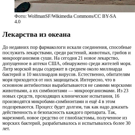
Фото: WolfmanSF/Wikimedia Commons/CC BY-SA
4.0
Лекарства из океана
До недавних пор фармакологи искали соединения, способные
послужить лекарствами, среди растений, животных, грибов и
микроорганизмов суши. На сегодня 21 новое лекарство,
допущенное в аптеки США, обнаружено среди жителей моря.
Литр морской воды содержит в среднем около миллиарда
бактерий и 10 миллиардов вирусов. Естественно, обитателям
моря приходится от них защищаться. Интересно, что в
основном антибиотики вырабатываются не самими морскими
животными, а их симбионтами — микроорганизмами. Из 23
новых средств, проходящих клинические испытания, 16
производятся микробами-симбионтами и ещё 4 в этом
подозреваются. Процесс будет долгим, так как надо доказать
действенность и безопасность каждого препарата. Так,
марезомиб, новое средство от глиобластомы, полученное из
морских бактерий, разрабатывалось и испытывалось более 30
лет.