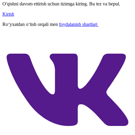
O'qishni davom ettirish uchun tizimga kiring. Bu tez va bepul.
Kirish
Roʻyxatdan oʻtish orqali men
foydalanish shartlari