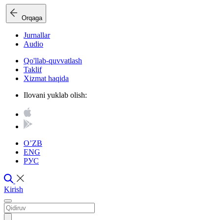
Orqaga
Jurnallar
Audio
Qo'llab-quvvatlash
Taklif
Xizmat haqida
Ilovani yuklab olish:
O’ZB
ENG
РУС
Kirish