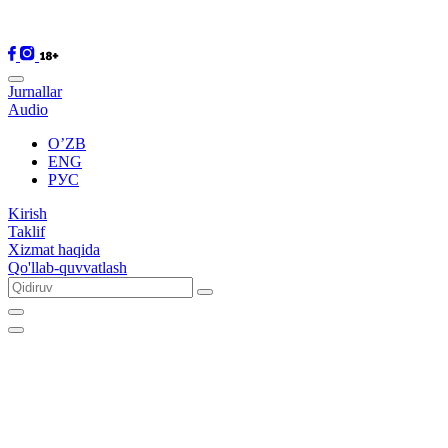
Jurnallar
Audio
O’ZB
ENG
РУС
Kirish
Taklif
Xizmat haqida
Qo'llab-quvvatlash