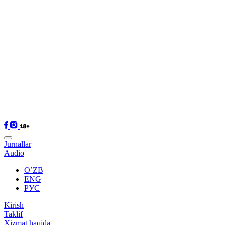
Jurnallar
Audio
O’ZB
ENG
РУС
Kirish
Taklif
Xizmat haqida