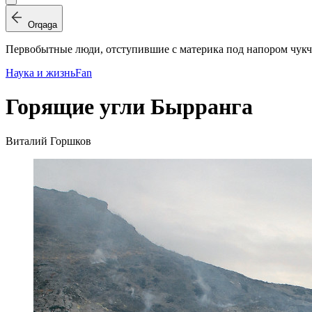
Orqaga
Первобытные люди, отступившие с материка под напором чукч
Наука и жизнь
Fan
Горящие угли Бырранга
Виталий Горшков