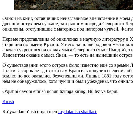
О
дной из книг, оставивших неизгладимое впечатление в моём
древнем потухшем вулкане, затерянном посреди Северного Ле
онкилоны, отступившие с материка под напором чукчей. Фанта
Первые представления об онкилонах в научную литературу в XI
старшина по имени Крэхой. У него на почве родовой мести воз
сначала укрепился на скалах мыса Северного (мыс Шмидта), за
Ледовитом океане с мыса Якан, — то есть на нынешний остров
О существовании этого острова было известно ещё со времён Л
Почти за сорок лет до этого сам Врангель получил сведения о
землю, но все оказались безуспешными. Лишь в 1881 году ост
нём не обнаружилось, хотя чукчи и были убеждены, что онкило
O'qishni davom ettirish uchun tizimga kiring. Bu tez va bepul.
Kirish
Roʻyxatdan oʻtish orqali men
foydalanish shartlari