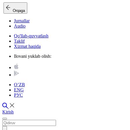
Orqaga
Jurnallar
Audio
Qo'llab-quvvatlash
Taklif
Xizmat haqida
Ilovani yuklab olish:
O’ZB
ENG
РУС
Kirish