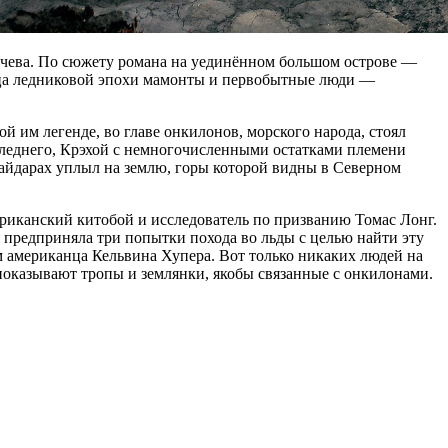
учева. По сюжету романа на уединённом большом острове —
онца ледниковой эпохи мамонты и первобытные люди —
 им легенде, во главе онкилонов, морского народа, стоял
оследнего, Крэхой с немногочисленными остатками племени
 байдарах уплыл на землю, горы которой видны в Северном
ериканский китобой и исследователь по призванию Томас Лонг.
я предприняла три попытки похода во льды с целью найти эту
м американца Кельвина Хупера. Вот только никаких людей на
 показывают тропы и землянки, якобы связанные с онкилонами.