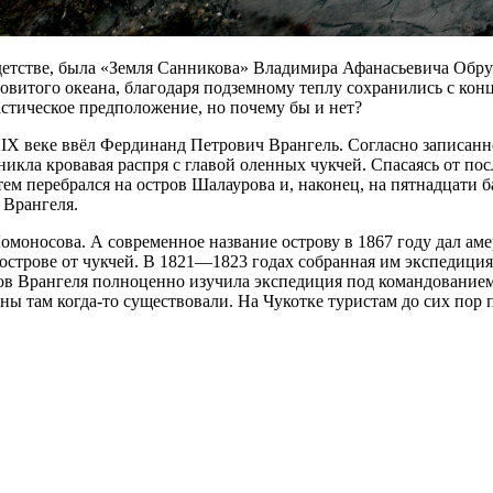
 детстве, была «Земля Санникова» Владимира Афанасьевича Обр
довитого океана, благодаря подземному теплу сохранились с к
стическое предположение, но почему бы и нет?
X веке ввёл Фердинанд Петрович Врангель. Согласно записанной
никла кровавая распря с главой оленных чукчей. Спасаясь от п
тем перебрался на остров Шалаурова и, наконец, на пятнадцати
 Врангеля.
омоносова. А современное название острову в 1867 году дал ам
б острове от чукчей. В 1821—1823 годах собранная им экспедици
ров Врангеля полноценно изучила экспедиция под командование
ны там когда-то существовали. На Чукотке туристам до сих пор