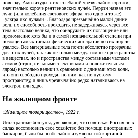
повсюду. Амплитуды этих колебаний чрезвычайно коротки,
значительно короче рентгеновских лучей. Перрэн назвал эти
лучи (или колебания светового эфира, что одно и то же)
«ультра-икс-лучами». Благодаря чрезвычайно малой длине
волн их способность проходить, не задерживаясь, через все
тела настолько велика, что обнаружить их поглощение или
преломление хотя бы и в самой незначительной степени при
помощи самых тонких физических аппаратов до сих пор не
удалось. Все материальные тела почти абсолютно прозрачны
для этих лучей, так как не только междуатомные пространства
в веществах, но и пространства между составными частями
атомов (отрицательными электронами и положительным
ядром) настолько велики в сравнении с длинами этих волн,
что они свободно проходят по ним, как по пустому
пространству, и лишь чрезвычайно редко наталкиваясь на
электрон или ядро.
На жилищном фронте
«Жилищное товарищество», 1922 г.
Иностранные болтуны, уверяющие, что советская Россия не в
силах восстановить своё хозяйство без помощи иностранных
банкиров, были бы необычайно изумлены той картиной