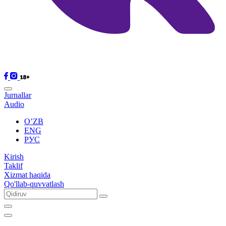
Jurnallar
Audio
O’ZB
ENG
РУС
Kirish
Taklif
Xizmat haqida
Qo'llab-quvvatlash