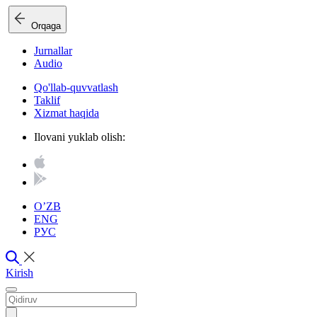
Orqaga
Jurnallar
Audio
Qo'llab-quvvatlash
Taklif
Xizmat haqida
Ilovani yuklab olish:
O’ZB
ENG
РУС
Kirish