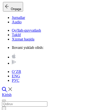
Orqaga
Jurnallar
Audio
Qo'llab-quvvatlash
Taklif
Xizmat haqida
Ilovani yuklab olish:
O’ZB
ENG
РУС
Kirish