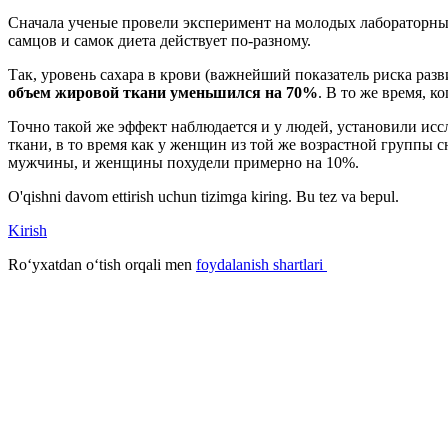
Сначала ученые провели эксперимент на молодых лабораторных
самцов и самок диета действует по-разному.
Так, уровень сахара в крови (важнейший показатель риска разв
объем жировой ткани уменьшился на 70%
. В то же время, 
Точно такой же эффект наблюдается и у людей, установили ис
ткани, в то время как у женщин из той же возрастной группы 
мужчины, и женщины похудели примерно на 10%.
O'qishni davom ettirish uchun tizimga kiring. Bu tez va bepul.
Kirish
Roʻyxatdan oʻtish orqali men
foydalanish shartlari