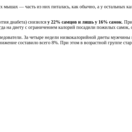
 мышах — часть из них питалась, как обычно, а у остальных ка
ития диабета) снизился
у 22% самцов и лишь у 16% самок
. Пр
когда на диету с ограничением калорий посадили пожилых самок,
следователи. За четыре недели низкокалорийной диеты мужчины 
снижение составило всего 8%. При этом в возрастной группе ст