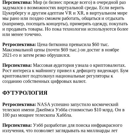
Перспектива:
Мир (и бизнес прежде всего) в очередной раз
задумался о возможностях виртуальной среды. Если верить
Цукербергу и другим адептам VR и XR, в виртуальном мире
мы рано или поздно сможем работать, общаться и отдыхать
(например, посещать концерты), примерять одежду, покупать
и продавать товары. Но пока технологии используются более
или менее точечно.
Ретроспектива:
Цена биткоина превысила $60 тыс.
Максимальной цены (почти $69 тыс.) он достиг в ноябре
2021-го и затем резко обрушился.
Перспектива:
Массовая аудитория узнала о криптовалютах.
Рост интереса к майнингу привел к дефициту видеокарт. Бум
криптовалют подтолкнул национальные регуляторы к
созданию собственных цифровых валют.
ФУТУРОЛОГИЯ
Ретроспектива:
NASA успешно запустило космический
телескоп имени Джеймса Уэбба стоимостью $10 млрд. Он в
100 раз мощнее телескопа Хаббла.
Перспектива:
Уэбб разработан для поиска инфракрасного
излучения, что позволяет заглядывать на миллиарды лет