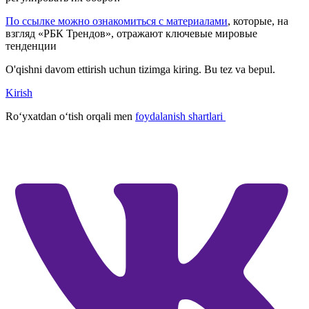
По ссылке можно ознакомиться с материалами
, которые, на
взгляд «РБК Трендов», отражают ключевые мировые
тенденции
O'qishni davom ettirish uchun tizimga kiring. Bu tez va bepul.
Kirish
Roʻyxatdan oʻtish orqali men
foydalanish shartlari