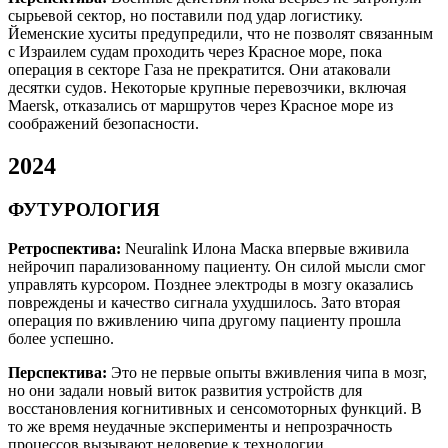
сырьевой сектор, но поставили под удар логистику.
Йеменские хуситы предупредили, что не позволят связанным
с Израилем судам проходить через Красное море, пока
операция в секторе Газа не прекратится. Они атаковали
десятки судов. Некоторые крупные перевозчики, включая
Maersk, отказались от маршрутов через Красное море из
соображений безопасности.
2024
ФУТУРОЛОГИЯ
Ретроспектива:
Neuralink Илона Маска впервые вживила
нейрочип парализованному пациенту. Он силой мысли смог
управлять курсором. Позднее электроды в мозгу оказались
повреждены и качество сигнала ухудшилось. Зато вторая
операция по вживлению чипа другому пациенту прошла
более успешно.
Перспектива:
Это не первые опыты вживления чипа в мозг,
но они задали новый виток развития устройств для
восстановления когнитивных и сенсомоторных функций. В
то же время неудачные эксперименты и непрозрачность
процессов вызывают недоверие к технологии.