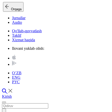
Orqaga
Jurnallar
Audio
Qo'llab-quvvatlash
Taklif
Xizmat haqida
Ilovani yuklab olish:
O’ZB
ENG
РУС
Kirish