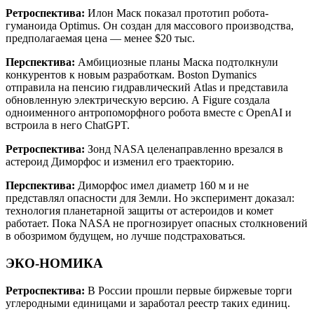
Ретроспектива:
Илон Маск показал прототип робота-
гуманоида Optimus. Он создан для массового производства,
предполагаемая цена — менее $20 тыс.
Перспектива:
Амбициозные планы Маска подтолкнули
конкурентов к новым разработкам. Boston Dymanics
отправила на пенсию гидравлический Atlas и представила
обновленную электрическую версию. А Figure создала
одноименного антропоморфного робота вместе с OpenAI и
встроила в него ChatGPT.
Ретроспектива:
Зонд NASA целенаправленно врезался в
астероид Диморфос и изменил его траекторию.
Перспектива:
Диморфос имел диаметр 160 м и не
представлял опасности для Земли. Но эксперимент доказал:
технология планетарной защиты от астероидов и комет
работает. Пока NASA не прогнозирует опасных столкновений
в обозримом будущем, но лучше подстраховаться.
ЭКО-НОМИКА
Ретроспектива:
В России прошли первые биржевые торги
углеродными единицами и заработал реестр таких единиц.