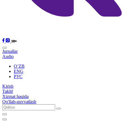
Jurnallar
Audio
O’ZB
ENG
РУС
Kirish
Taklif
Xizmat haqida
Qo'llab-quvvatlash