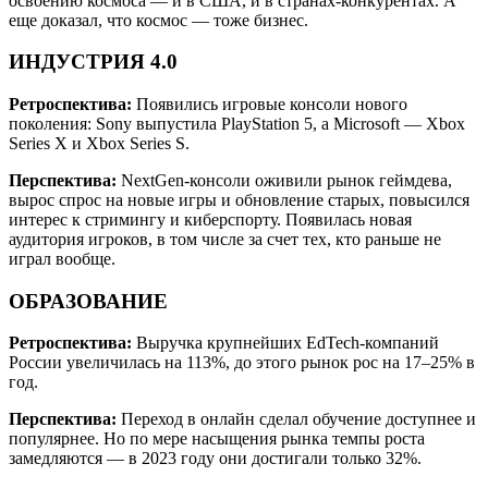
освоению космоса — и в США, и в странах-конкурентах. А
еще доказал, что космос — тоже бизнес.
ИНДУСТРИЯ 4.0
Ретроспектива:
Появились игровые консоли нового
поколения: Sony выпустила PlayStation 5, а Microsoft — Xbox
Series X и Xbox Series S.
Перспектива:
NextGen-консоли оживили рынок геймдева,
вырос спрос на новые игры и обновление старых, повысился
интерес к стримингу и киберспорту. Появилась новая
аудитория игроков, в том числе за счет тех, кто раньше не
играл вообще.
ОБРАЗОВАНИЕ
Ретроспектива:
Выручка крупнейших EdTech-компаний
России увеличилась на 113%, до этого рынок рос на 17–25% в
год.
Перспектива:
Переход в онлайн сделал обучение доступнее и
популярнее. Но по мере насыщения рынка темпы роста
замедляются — в 2023 году они достигали только 32%.