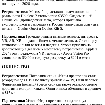
планирует с 2026 года.
Ретроспектива:
Microsoft представила шлем дополненной
реальности Hololens 2 стоимостью $3500. Следом за ней
Oculus VR (принадлежит Meta, которая признана
экстремистской и запрещена в России) выпустила сразу два
шлема — Oculus Quest и Oculus Rift S.
Перспектива:
Громкие релизы вызвали всплеск интереса к
VR, AR, XR и в дальнейшем к метавселенным. С тех пор у
технологии были взлеты и падения. Чтобы приблизить
дорогостоящие девайсы к массовому потребителю, Apple в
2024 году предложила VR-гарнитуру Apple Vision Pro
стоимостью $3499 в годовую рассрочку за $291 в месяц.
ОБЩЕСТВО
Ретроспектива:
Последняя серия «Игры престолов» стала
рекордной для HBO по числу зрителей — 19,3 млн человек.
Финальный (восьмой) сезон сериала также оказался самым
дорогим в истории канала. Один эпизод обходился в среднем
в $15 млн.
Перспектива:
Успех «Игры престолов» подтолкнул
стриминговые сервисы и телеканалы к увеличению бюджетов