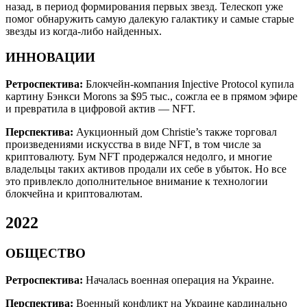
назад, в период формирования первых звезд. Телескоп уже
помог обнаружить самую далекую галактику и самые старые
звезды из когда-либо найденных.
ИННОВАЦИИ
Ретроспектива:
Блокчейн-компания Injective Protocol купила
картину Бэнкси Morons за $95 тыс., сожгла ее в прямом эфире
и превратила в цифровой актив — NFT.
Перспектива:
Аукционный дом Christie’s также торговал
произведениями искусства в виде NFT, в том числе за
криптовалюту. Бум NFT продержался недолго, и многие
владельцы таких активов продали их себе в убыток. Но все
это привлекло дополнительное внимание к технологии
блокчейна и криптовалютам.
2022
ОБЩЕСТВО
Ретроспектива:
Началась военная операция на Украине.
Перспектива:
Военный конфликт на Украине кардинально