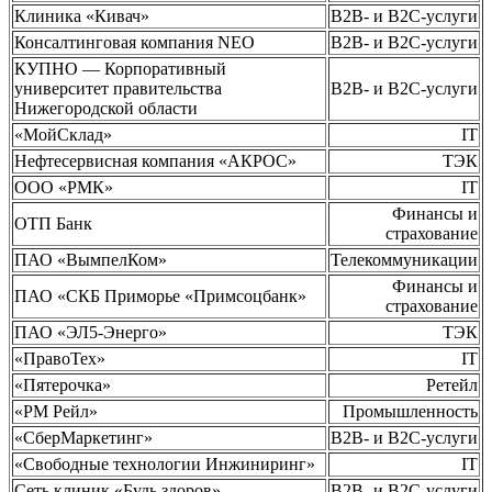
Клиника «Кивач»
B2B- и B2C-услуги
Консалтинговая компания NEO
B2B- и B2C-услуги
КУПНО — Корпоративный
университет правительства
B2B- и B2C-услуги
Нижегородской области
«МойСклад»
IT
Нефтесервисная компания «АКРОС»
ТЭК
ООО «РМК»
IT
Финансы и
ОТП Банк
страхование
ПАО «ВымпелКом»
Телекоммуникации
Финансы и
ПАО «СКБ Приморье «Примсоцбанк»
страхование
ПАО «ЭЛ5-Энерго»
ТЭК
«ПравоТех»
IT
«Пятерочка»
Ретейл
«РМ Рейл»
Промышленность
«СберМаркетинг»
B2B- и B2C-услуги
«Свободные технологии Инжиниринг»
IT
Сеть клиник «Будь здоров»
B2B- и B2C-услуги