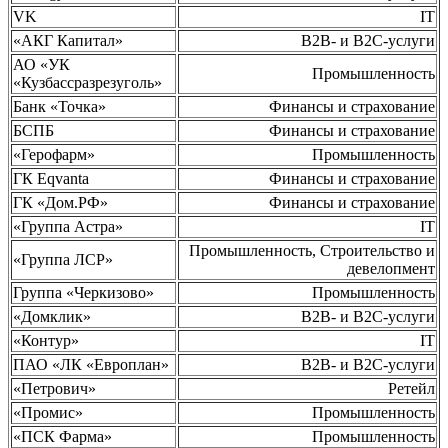
VK
IT
«АКГ Капитал»
B2B- и B2C-услуги
АО «УК
Промышленность
«Кузбассразрезуголь»
Банк «Точка»
Финансы и страхование
БСПБ
Финансы и страхование
«Герофарм»
Промышленность
ГК Eqvanta
Финансы и страхование
ГК «Дом.РФ»
Финансы и страхование
«Группа Астра»
IT
Промышленность, Строительство и
«Группа ЛСР»
девелопмент
Группа «Черкизово»
Промышленность
«Домклик»
B2B- и B2C-услуги
«Контур»
IT
ПАО «ЛК «Европлан»
B2B- и B2C-услуги
«Петрович»
Ретейл
«Промис»
Промышленность
«ПСК Фарма»
Промышленность