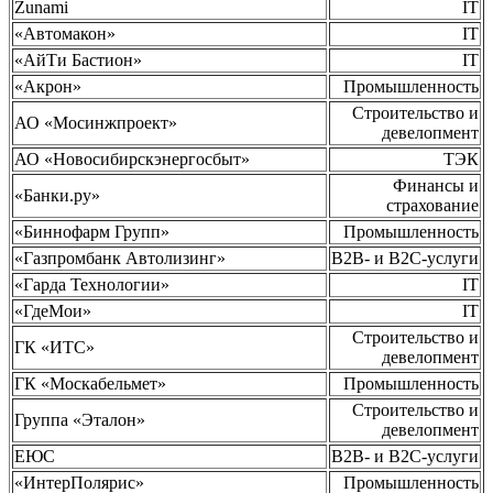
Zunami
IT
«Автомакон»
IT
«АйТи Бастион»
IT
«Акрон»
Промышленность
Строительство и
АО «Мосинжпроект»
девелопмент
АО «Новосибирск­энерго­сбыт»
ТЭК
Финансы и
«Банки.ру»
страхование
«Биннофарм Групп»
Промышленность
«Газпромбанк Автолизинг»
B2B- и B2C-услуги
«Гарда Технологии»
IT
«ГдеМои»
IT
Строительство и
ГК «ИТС»
девелопмент
ГК «Москабельмет»
Промышленность
Строительство и
Группа «Эталон»
девелопмент
ЕЮС
B2B- и B2C-услуги
«ИнтерПолярис»
Промышленность