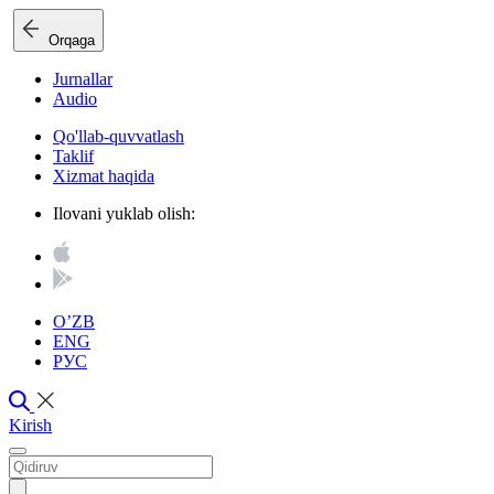
Orqaga
Jurnallar
Audio
Qo'llab-quvvatlash
Taklif
Xizmat haqida
Ilovani yuklab olish:
O’ZB
ENG
РУС
Kirish