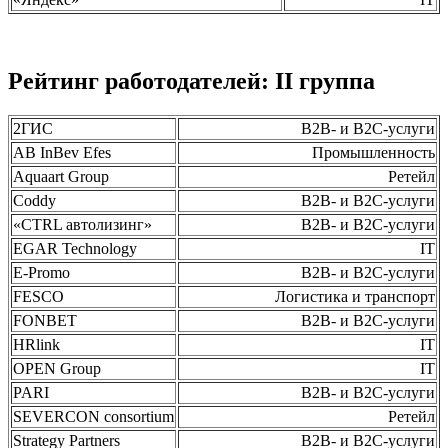
Рейтинг работодателей: II группа
2ГИС
B2B- и B2C-услуги
AB InBev Efes
Промышленность
Aquaart Group
Ретейл
Coddy
B2B- и B2C-услуги
«CTRL автолизинг»
B2B- и B2C-услуги
EGAR Technology
IT
E-Promo
B2B- и B2C-услуги
FESCO
Логистика и транспорт
FONBET
B2B- и B2C-услуги
HRlink
IT
OPEN Group
IT
PARI
B2B- и B2C-услуги
SEVERCON consortium
Ретейл
Strategy Partners
B2B- и B2C-услуги