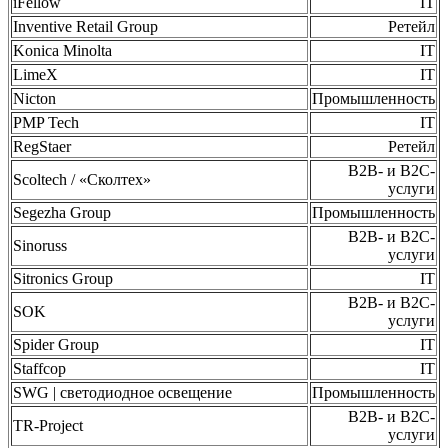
iFellow
IT
Inventive Retail Group
Ретейл
Konica Minolta
IT
LimeX
IT
Nicton
Промышленность
PMP Tech
IT
RegStaer
Ретейл
B2B- и B2C-
Scoltech / «Сколтех»
услуги
Segezha Group
Промышленность
B2B- и B2C-
Sinoruss
услуги
Sitronics Group
IT
B2B- и B2C-
SOK
услуги
Spider Group
IT
Staffcop
IT
SWG | светодиодное освещение
Промышленность
B2B- и B2C-
TR-Project
услуги