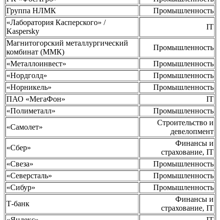
Группа НЛМК
Промышленность
«Лаборатория Касперского» /
IT
Kaspersky
Магнитогорский металлургический
Промышленность
комбинат (ММК)
«Металлоинвест»
Промышленность
«Нордголд»
Промышленность
«Норникель»
Промышленность
ПАО «МегаФон»
IT
«Полиметалл»
Промышленность
Строительство и
«Самолет»
девелопмент
Финансы и
«Сбер»
страхование, IT
«Свеза»
Промышленность
«Северсталь»
Промышленность
«Сибур»
Промышленность
Финансы и
Т-банк
страхование, IT
«Яндекс»
IT