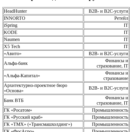
HeadHunter
B2B- и B2C-услуги
INNORTO
Ретейл
iSpring
IT
KODE
IT
Naumen
IT
X5 Tech
IT
«Авито»
B2B- и B2C-услуги
Финансы и
Альфа-банк
страхование, IT
Финансы и
«Альфа-Капитал»
страхование
Архитектурно-проектное бюро
B2B- и B2C-услуги
«Основа»
Финансы и
Банк ВТБ
страхование, IT
ГК «Росатом»
Промышленность
ГК «Русский краб»
Промышленность
ГК «ТМХ» («Трансмашхолдинг»)
Промышленность
ГК «ФосАгро»
Промышленность