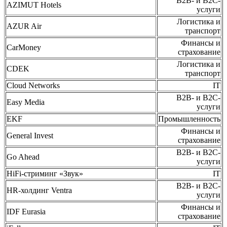
B2B- и B2C-
AZIMUT Hotels
услуги
Логистика и
AZUR Air
транспорт
Финансы и
CarMoney
страхование
Логистика и
CDEK
транспорт
Cloud Networks
IT
B2B- и B2C-
Easy Media
услуги
EKF
Промышленность
Финансы и
General Invest
страхование
B2B- и B2C-
Go Ahead
услуги
HiFi-стриминг «Звук»
IT
B2B- и B2C-
HR-холдинг Ventra
услуги
Финансы и
IDF Eurasia
страхование