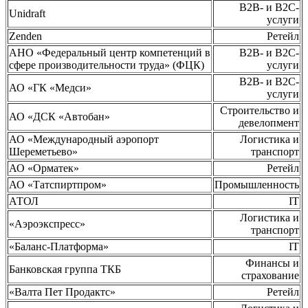
B2B- и B2C-
Unidraft
услуги
Zenden
Ретейл
АНО «Федеральный центр компетенций в
B2B- и B2C-
сфере производительности труда» (ФЦК)
услуги
B2B- и B2C-
АО «ГК «Медси»
услуги
Строительство и
АО «ДСК «Автобан»
девелопмент
АО «Международный аэропорт
Логистика и
Шереметьево»
транспорт
АО «Орматек»
Ретейл
АО «Татспиртпром»
Промышленность
АТОЛ
IT
Логистика и
«Аэроэкспресс»
транспорт
«Баланс-Платформа»
IT
Финансы и
Банковская группа ТКБ
страхование
«Валта Пет Продактс»
Ретейл