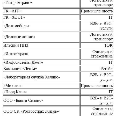
Логистика и
«Газпромтранс»
транспорт
ГК «АГР»
Промышленность
ГК «ХОСТ»
IT
B2B- и B2C-
«Делимобиль»
услуги
Логистика и
«Деловые линии»
транспорт
Ильский НПЗ
ТЭК
Финансы и
«Ингосстрах»
страхование
«Инфосистемы Джет»
IT
Компания «Лента»
Ретейл
B2B- и B2C-
«Лабораторная служба Хеликс»
услуги
«Микита»
Промышленность
«Норд Клан»
IT
B2B- и B2C-
ООО «Бьюти Сизонс»
услуги
Финансы и
ООО СК «Росгосстрах Жизнь»
страхование