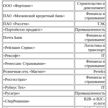
Строительство и
ООО «Фертоинг»
девелопмент
Финансы и
ПАО «Московский кредитный банк»
страхование
ПАО «Россети»
ТЭК
«Портобелло продактс»
Промышленность
Финансы и
Почта Банк
страхование
Логистика и
«Рейлшип Сервис»
транспорт
«Рексофт»
IT
Финансы и
«Ренессанс Страхование»
страхование
Розничная сеть «Магнит»
Ретейл
Финансы и
«Росгосстрах»
страхование
«Рубиус Тех»
IT
«Русагро»
Промышленность
B2B- и B2C-
«СберРешения»
услуги