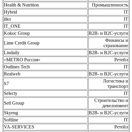
Health & Nutrition
Промышленность
Hybrid
IT
iiko
IT
IT_ONE
IT
Kokoc Group
B2B- и B2C-услуги
Финансы и
Lime Credit Group
страхование
Lindaily
B2B- и B2C-услуги
«METRO Россия»
Ретейл
Outlines Tech
IT
Realweb
B2B- и B2C-услуги
Логистика и
S7
транспорт
Selecty
IT
Строительство и
Setl Group
девелопмент
Skyeng
B2B- и B2C-услуги
Softline
IT
VA-SERVICES
Ретейл