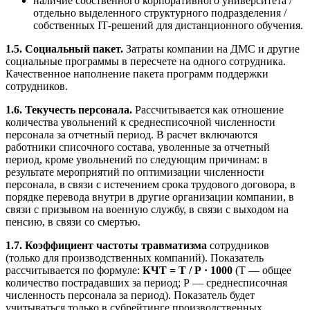
наличие собственного корпоративного университета /
отдельно выделенного структурного подразделения /
собственных IТ-решений для дистанционного обучения.
1.5. Социальный пакет.
Затраты компании на ДМС и другие
социальные программы в пересчете на одного сотрудника.
Качественное наполнение пакета программ поддержки
сотрудников.
1.6. Текучесть персонала.
Рассчитывается как отношение
количества увольнений к среднесписочной численности
персонала за отчетный период. В расчет включаются
работники списочного состава, уволенные за отчетный
период, кроме увольнений по следующим причинам: в
результате мероприятий по оптимизации численности
персонала, в связи с истечением срока трудового договора, в
порядке перевода внутри в другие организации компании, в
связи с призывом на военную службу, в связи с выходом на
пенсию, в связи со смертью.
1.7. Коэффициент частоты травматизма
сотрудников
(только для производственных компаний). Показатель
рассчитывается по формуле:
КЧТ = Т / Р · 1000
(Т — общее
количество пострадавших за период; Р — среднесписочная
численность персонала за период). Показатель будет
учитываться только в субрейтинге производственных