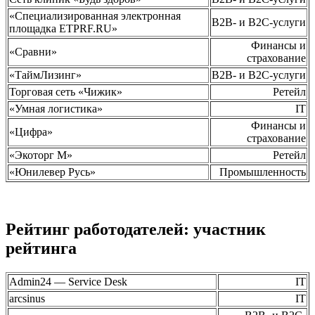
«Специализированная электронная
B2B- и B2C-услуги
площадка ETPRF.RU»
Финансы и
«Сравни»
страхование
«ТаймЛизинг»
B2B- и B2C-услуги
Торговая сеть «Чижик»
Ретейл
«Умная логистика»
IT
Финансы и
«Цифра»
страхование
«Экоторг М»
Ретейл
«Юнилевер Русь»
Промышленность
Рейтинг работодателей: участник
рейтинга
Admin24 — Service Desk
IT
arcsinus
IT