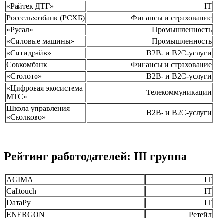
«Райтек ДТГ»
IT
Россельхозбанк (РСХБ)
Финансы и страхование
«Русал»
Промышленность
«Силовые машины»
Промышленность
«Ситидрайв»
B2B- и B2C-услуги
Совкомбанк
Финансы и страхование
«Столото»
B2B- и B2C-услуги
«Цифровая экосистема
Телекоммуникации
МТС»
Школа управления
B2B- и B2C-услуги
«Сколково»
Рейтинг работодателей: III группа
AGIMA
IT
Calltouch
IT
DатаРу
IT
ENERGON
Ретейл