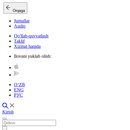
Orqaga
Jurnallar
Audio
Qo'llab-quvvatlash
Taklif
Xizmat haqida
Ilovani yuklab olish:
O’ZB
ENG
РУС
Kirish