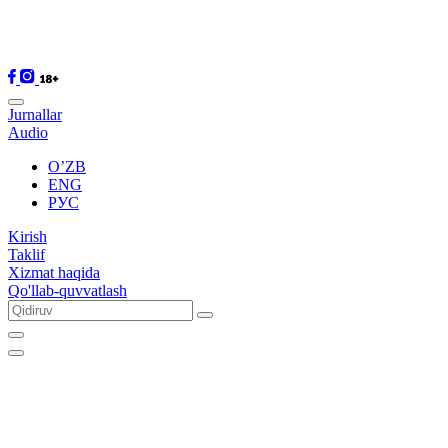
Jurnallar
Audio
O’ZB
ENG
РУС
Kirish
Taklif
Xizmat haqida
Qo'llab-quvvatlash