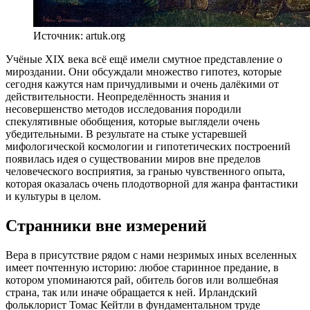
Источник: artuk.org
У
чёные XIX века всё ещё имели смутное представление о
мироздании. Они обсуждали множество гипотез, которые
сегодня кажутся нам причудливыми и очень далёкими от
действительности. Неопределённость знания и
несовершенство методов исследования породили
спекулятивные обобщения, которые выглядели очень
убедительными. В результате на стыке устаревшей
мифологической космологии и гипотетических построений
появилась идея о существовании миров вне пределов
человеческого восприятия, за гранью чувственного опыта,
которая оказалась очень плодотворной для жанра фантастики
и культуры в целом.
Странники вне измерений
Вера в присутствие рядом с нами незримых иных вселенных
имеет почтенную историю: любое старинное предание, в
котором упоминаются рай, обитель богов или волшебная
страна, так или иначе обращается к ней. Ирландский
фольклорист Томас Кейтли в фундаментальном труде