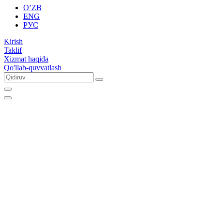
O’ZB
ENG
РУС
Kirish
Taklif
Xizmat haqida
Qo'llab-quvvatlash