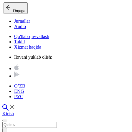
Orqaga
Jurnallar
Audio
Qo'llab-quvvatlash
Taklif
Xizmat haqida
Ilovani yuklab olish:
O’ZB
ENG
РУС
Kirish