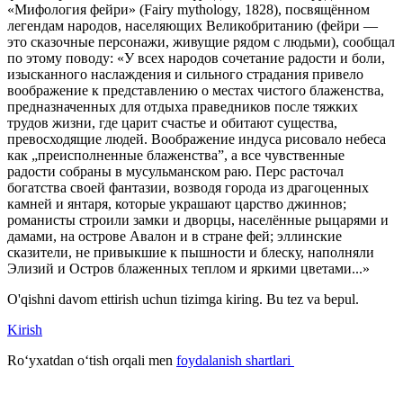
«Мифология фейри» (Fairy mythology, 1828), посвящённом
легендам народов, населяющих Великобританию (фейри —
это сказочные персонажи, живущие рядом с людьми), сообщал
по этому поводу: «У всех народов сочетание радости и боли,
изысканного наслаждения и сильного страдания привело
воображение к представлению о местах чистого блаженства,
предназначенных для отдыха праведников после тяжких
трудов жизни, где царит счастье и обитают существа,
превосходящие людей. Воображение индуса рисовало небеса
как „преисполненные блаженства”, а все чувственные
радости собраны в мусульманском раю. Перс расточал
богатства своей фантазии, возводя города из драгоценных
камней и янтаря, которые украшают царство джиннов;
романисты строили замки и дворцы, населённые рыцарями и
дамами, на острове Авалон и в стране фей; эллинские
сказители, не привыкшие к пышности и блеску, наполняли
Элизий и Остров блаженных теплом и яркими цветами...»
O'qishni davom ettirish uchun tizimga kiring. Bu tez va bepul.
Kirish
Roʻyxatdan oʻtish orqali men
foydalanish shartlari