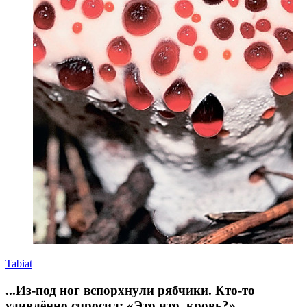
Tabiat
...Из-под ног вспорхнули рябчики. Кто-то
удивлённо спросил: «Это что, кровь?»