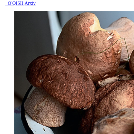
O'QISH
Arxiv