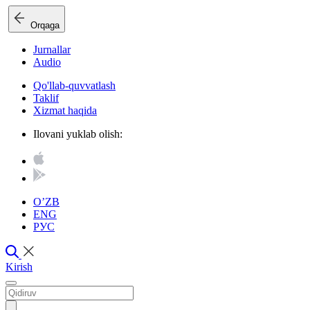
Orqaga
Jurnallar
Audio
Qo'llab-quvvatlash
Taklif
Xizmat haqida
Ilovani yuklab olish:
O’ZB
ENG
РУС
Kirish