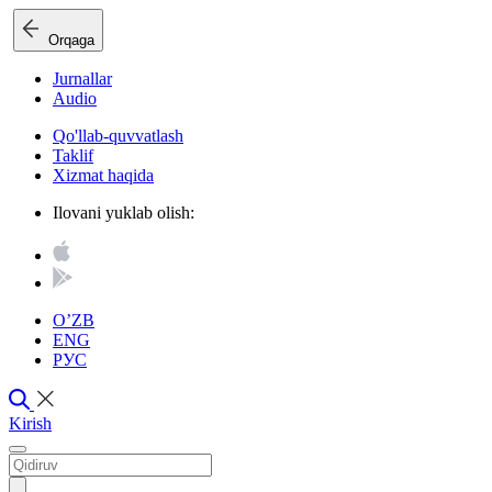
Orqaga
Jurnallar
Audio
Qo'llab-quvvatlash
Taklif
Xizmat haqida
Ilovani yuklab olish:
O’ZB
ENG
РУС
Kirish