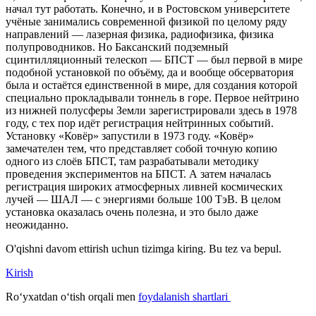
начал тут работать. Конечно, и в Ростовском университете
учёные занимались современной физикой по целому ряду
направлений — лазерная физика, радиофизика, физика
полупроводников. Но Баксанский подземный
сцинтилляционный телескоп — БПСТ — был первой в мире
подобной установкой по объёму, да и вообще обсерватория
была и остаётся единственной в мире, для создания которой
специально прокладывали тоннель в горе. Первое нейтрино
из нижней полусферы Земли зарегистрировали здесь в 1978
году, с тех пор идёт регистрация нейтринных событий.
Установку «Ковёр» запустили в 1973 году. «Ковёр»
замечателен тем, что представляет собой точную копию
одного из слоёв БПСТ, там разрабатывали методику
проведения экспериментов на БПСТ. А затем началась
регистрация широких атмосферных ливней космических
лучей — ШАЛ — с энергиями больше 100 ТэВ. В целом
установка оказалась очень полезна, и это было даже
неожиданно.
O'qishni davom ettirish uchun tizimga kiring. Bu tez va bepul.
Kirish
Roʻyxatdan oʻtish orqali men
foydalanish shartlari