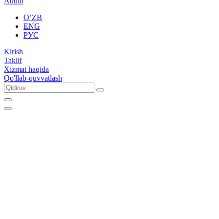
Audio
O’ZB
ENG
РУС
Kirish
Taklif
Xizmat haqida
Qo'llab-quvvatlash