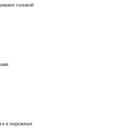
 кивают головой
ками
нга и пирожных