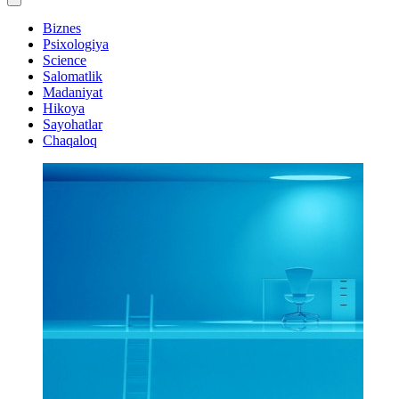
Biznes
Psixologiya
Science
Salomatlik
Madaniyat
Hikoya
Sayohatlar
Chaqaloq