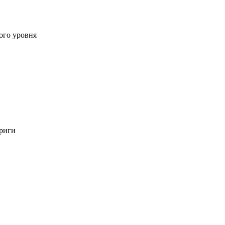
ого уровня
триги