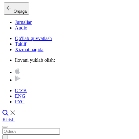
Orqaga
Jurnallar
Audio
Qo'llab-quvvatlash
Taklif
Xizmat haqida
Ilovani yuklab olish:
O’ZB
ENG
РУС
Kirish