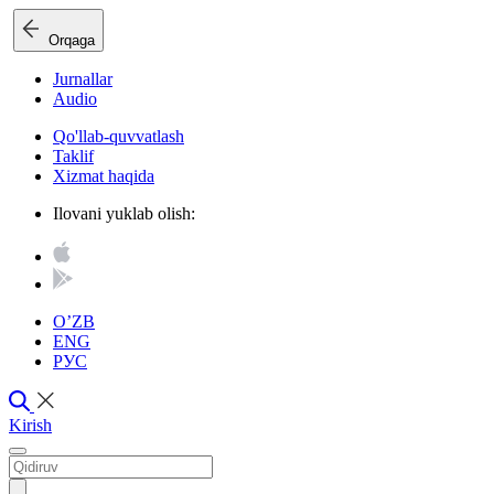
Orqaga
Jurnallar
Audio
Qo'llab-quvvatlash
Taklif
Xizmat haqida
Ilovani yuklab olish:
O’ZB
ENG
РУС
Kirish