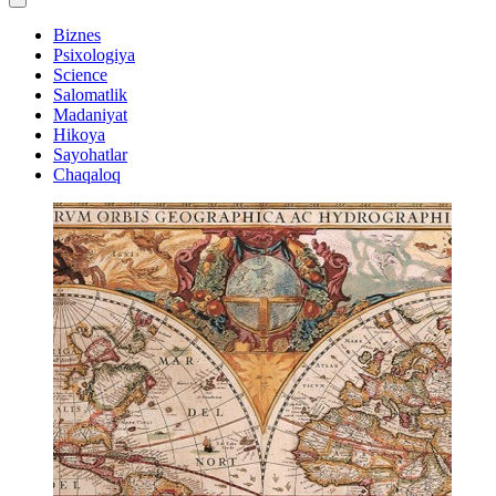
Biznes
Psixologiya
Science
Salomatlik
Madaniyat
Hikoya
Sayohatlar
Chaqaloq