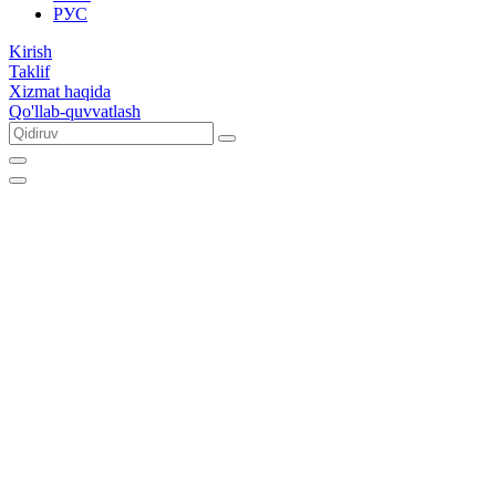
РУС
Kirish
Taklif
Xizmat haqida
Qo'llab-quvvatlash