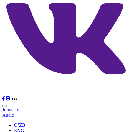
Jurnallar
Audio
O’ZB
ENG