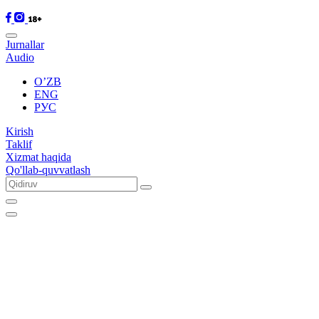
Jurnallar
Audio
O’ZB
ENG
РУС
Kirish
Taklif
Xizmat haqida
Qo'llab-quvvatlash