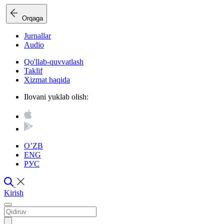
Orqaga
Jurnallar
Audio
Qo'llab-quvvatlash
Taklif
Xizmat haqida
Ilovani yuklab olish:
O’ZB
ENG
РУС
Kirish