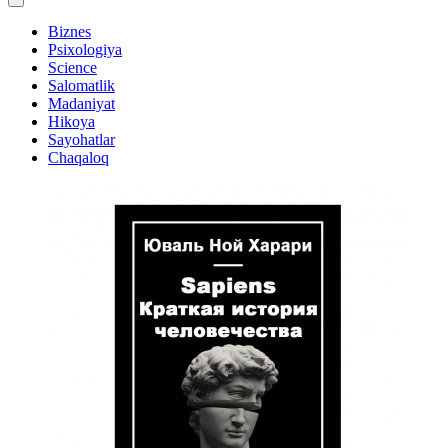
Biznes
Psixologiya
Science
Salomatlik
Madaniyat
Hikoya
Sayohatlar
Chaqaloq