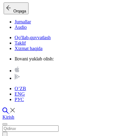
Orqaga
Jurnallar
Audio
Qo'llab-quvvatlash
Taklif
Xizmat haqida
Ilovani yuklab olish:
O’ZB
ENG
РУС
Kirish