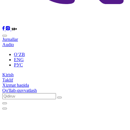
Jurnallar
Audio
O’ZB
ENG
РУС
Kirish
Taklif
Xizmat haqida
Qo'llab-quvvatlash