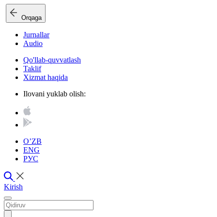
Orqaga
Jurnallar
Audio
Qo'llab-quvvatlash
Taklif
Xizmat haqida
Ilovani yuklab olish:
O’ZB
ENG
РУС
Kirish