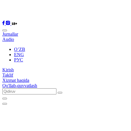
Jurnallar
Audio
O’ZB
ENG
РУС
Kirish
Taklif
Xizmat haqida
Qo'llab-quvvatlash