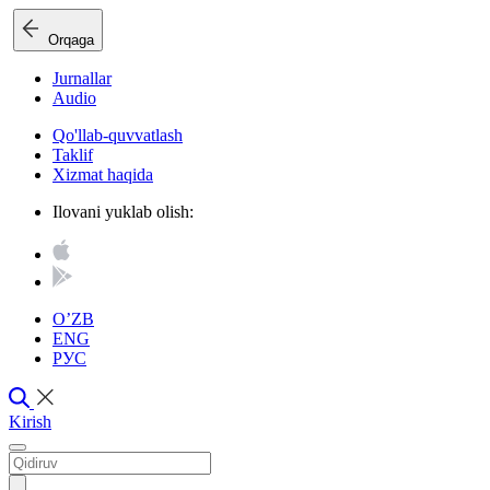
Orqaga
Jurnallar
Audio
Qo'llab-quvvatlash
Taklif
Xizmat haqida
Ilovani yuklab olish:
O’ZB
ENG
РУС
Kirish