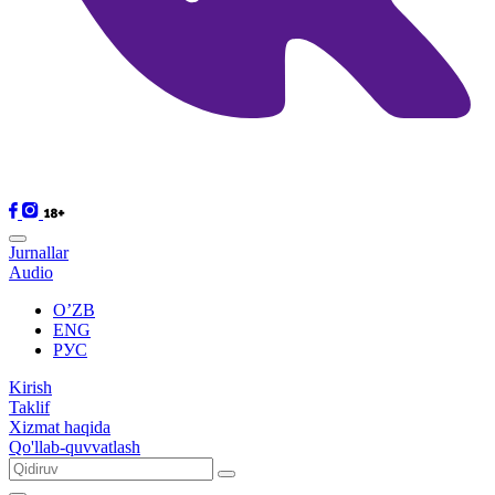
Jurnallar
Audio
O’ZB
ENG
РУС
Kirish
Taklif
Xizmat haqida
Qo'llab-quvvatlash