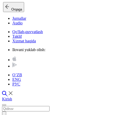
Orqaga
Jurnallar
Audio
Qo'llab-quvvatlash
Taklif
Xizmat haqida
Ilovani yuklab olish:
O’ZB
ENG
РУС
Kirish