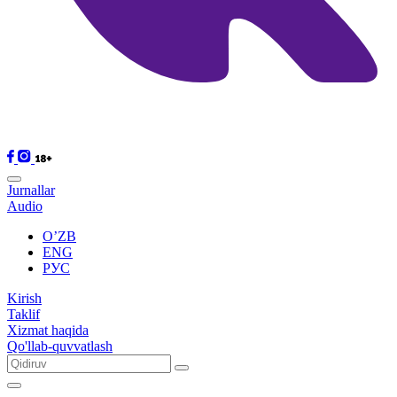
Jurnallar
Audio
O’ZB
ENG
РУС
Kirish
Taklif
Xizmat haqida
Qo'llab-quvvatlash