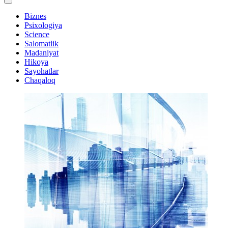
Biznes
Psixologiya
Science
Salomatlik
Madaniyat
Hikoya
Sayohatlar
Chaqaloq