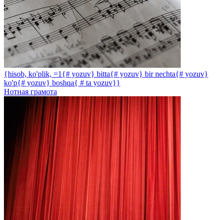
{hisob, ko'plik, =1{# yozuv} bitta{# yozuv} bir nechta{# yozuv}
ko'p{# yozuv} boshqa{ # ta yozuv}}
Нотная грамота