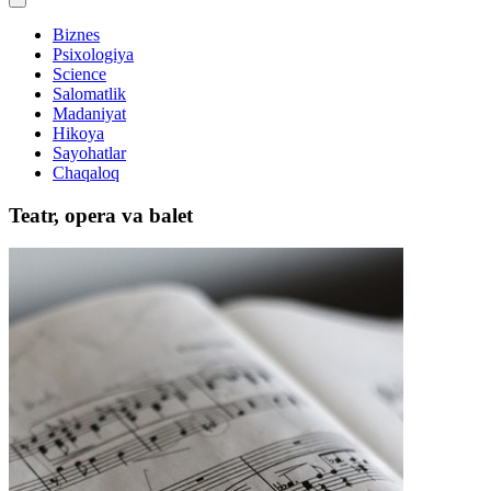
Biznes
Psixologiya
Science
Salomatlik
Madaniyat
Hikoya
Sayohatlar
Chaqaloq
Teatr, opera va balet