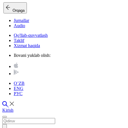
Orqaga
Jurnallar
Audio
Qo'llab-quvvatlash
Taklif
Xizmat haqida
Ilovani yuklab olish:
O’ZB
ENG
РУС
Kirish