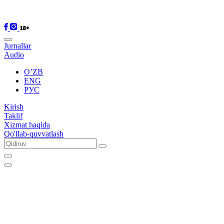
Jurnallar
Audio
O’ZB
ENG
РУС
Kirish
Taklif
Xizmat haqida
Qo'llab-quvvatlash