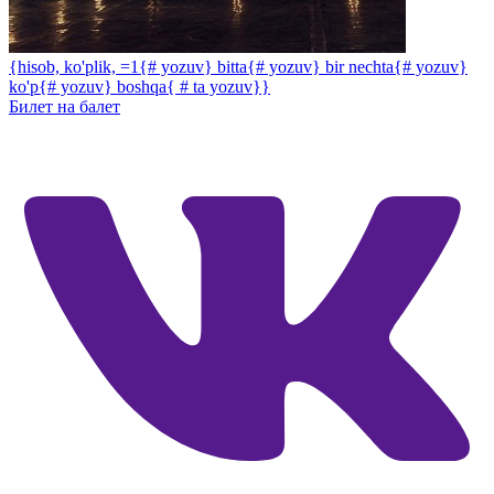
{hisob, ko'plik, =1{# yozuv} bitta{# yozuv} bir nechta{# yozuv}
ko'p{# yozuv} boshqa{ # ta yozuv}}
Билет на балет