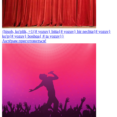
{hisob, ko'plik, =1{# yozuv} bitta{# yozuv} bir nechta{# yozuv}
ko'p{# yozuv} boshqa{ # ta yozuv}}
Актёрам приготовиться!