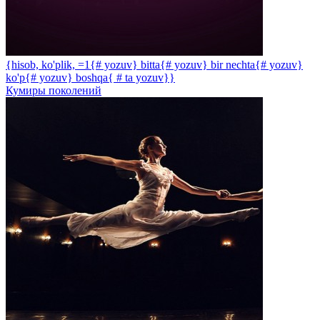
{hisob, ko'plik, =1{# yozuv} bitta{# yozuv} bir nechta{# yozuv}
ko'p{# yozuv} boshqa{ # ta yozuv}}
Кумиры поколений