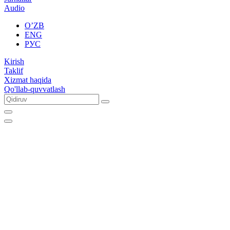
Audio
O’ZB
ENG
РУС
Kirish
Taklif
Xizmat haqida
Qo'llab-quvvatlash