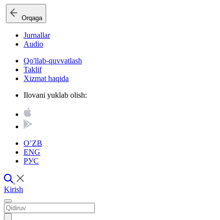
Orqaga
Jurnallar
Audio
Qo'llab-quvvatlash
Taklif
Xizmat haqida
Ilovani yuklab olish:
O’ZB
ENG
РУС
Kirish