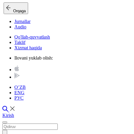
Orqaga
Jurnallar
Audio
Qo'llab-quvvatlash
Taklif
Xizmat haqida
Ilovani yuklab olish:
O’ZB
ENG
РУС
Kirish