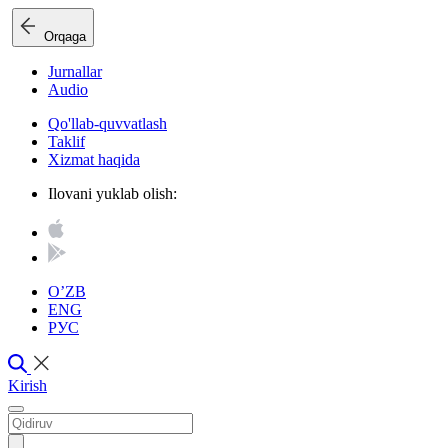
Orqaga
Jurnallar
Audio
Qo'llab-quvvatlash
Taklif
Xizmat haqida
Ilovani yuklab olish:
O’ZB
ENG
РУС
Kirish