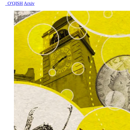
O'QISH
Arxiv