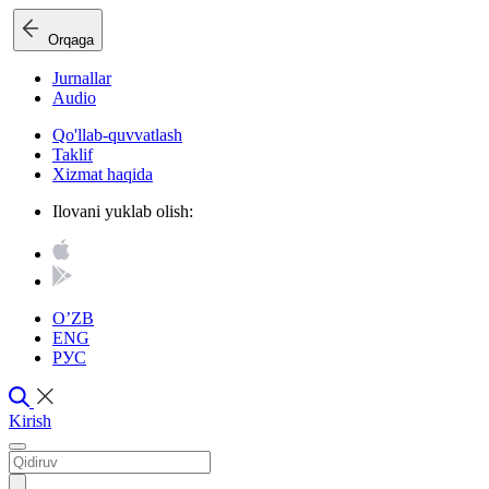
Orqaga
Jurnallar
Audio
Qo'llab-quvvatlash
Taklif
Xizmat haqida
Ilovani yuklab olish:
O’ZB
ENG
РУС
Kirish