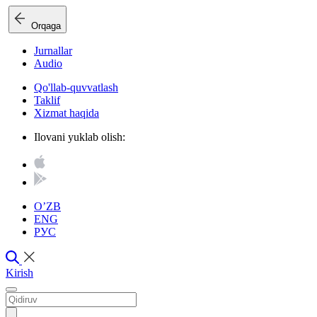
Orqaga
Jurnallar
Audio
Qo'llab-quvvatlash
Taklif
Xizmat haqida
Ilovani yuklab olish:
O’ZB
ENG
РУС
Kirish