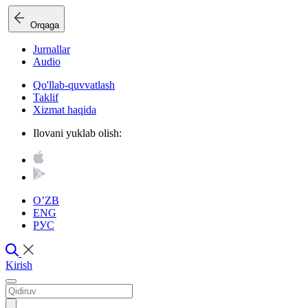
Orqaga
Jurnallar
Audio
Qo'llab-quvvatlash
Taklif
Xizmat haqida
Ilovani yuklab olish:
O’ZB
ENG
РУС
Kirish