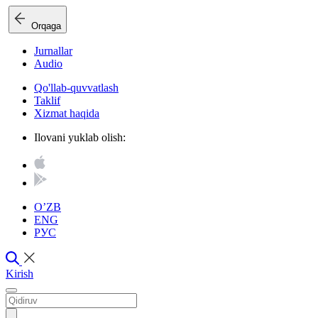
Orqaga
Jurnallar
Audio
Qo'llab-quvvatlash
Taklif
Xizmat haqida
Ilovani yuklab olish:
O’ZB
ENG
РУС
Kirish