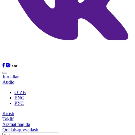
Jurnallar
Audio
O’ZB
ENG
РУС
Kirish
Taklif
Xizmat haqida
Qo'llab-quvvatlash