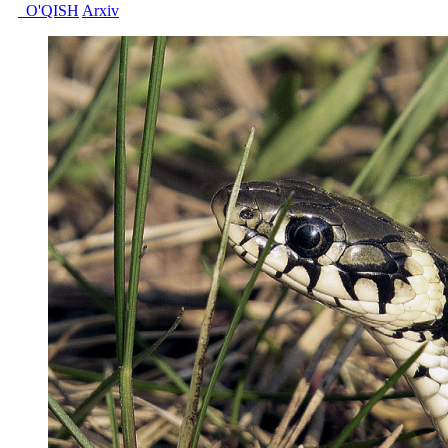
O'QISH
Arxiv