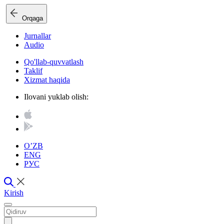
Orqaga
Jurnallar
Audio
Qo'llab-quvvatlash
Taklif
Xizmat haqida
Ilovani yuklab olish:
O’ZB
ENG
РУС
Kirish