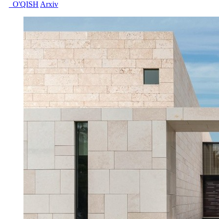
O'QISH
Arxiv