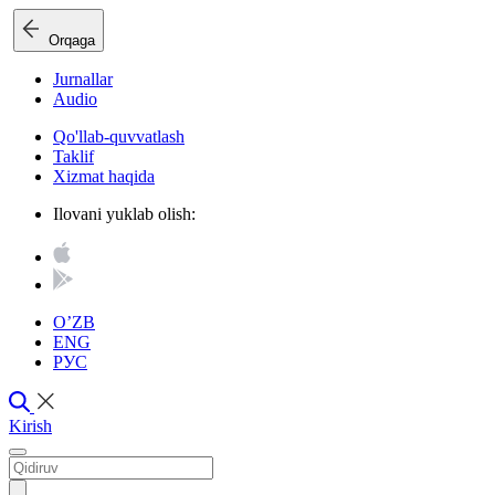
Orqaga
Jurnallar
Audio
Qo'llab-quvvatlash
Taklif
Xizmat haqida
Ilovani yuklab olish:
O’ZB
ENG
РУС
Kirish