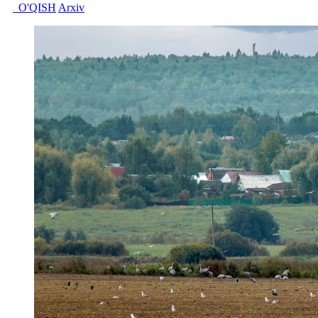
O'QISH
Arxiv