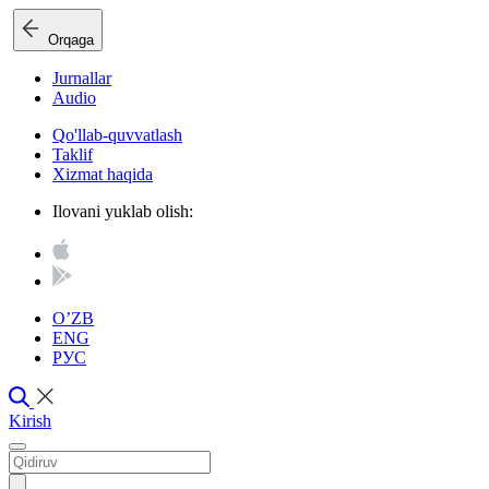
Orqaga
Jurnallar
Audio
Qo'llab-quvvatlash
Taklif
Xizmat haqida
Ilovani yuklab olish:
O’ZB
ENG
РУС
Kirish