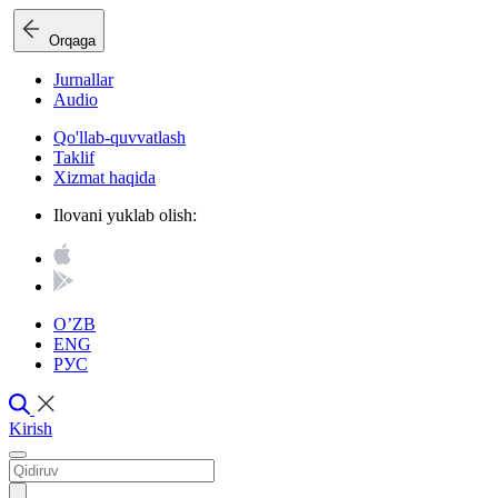
Orqaga
Jurnallar
Audio
Qo'llab-quvvatlash
Taklif
Xizmat haqida
Ilovani yuklab olish:
O’ZB
ENG
РУС
Kirish