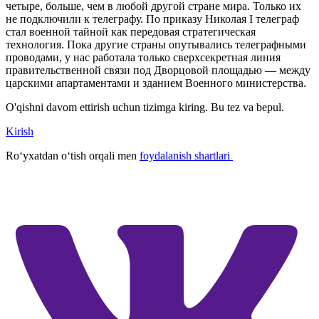
четыре, больше, чем в любой другой стране мира. Только их
не подключили к телеграфу. По приказу Николая I телеграф
стал военной тайной как передовая стратегическая
технология. Пока другие страны опутывались телеграфными
проводами, у нас работала только сверхсекретная линия
правительственной связи под Дворцовой площадью — между
царскими апартаментами и зданием Военного министерства.
O'qishni davom ettirish uchun tizimga kiring. Bu tez va bepul.
Kirish
Roʻyxatdan oʻtish orqali men
foydalanish shartlari