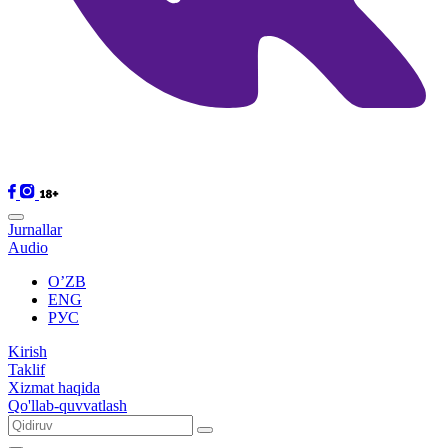
Jurnallar
Audio
O’ZB
ENG
РУС
Kirish
Taklif
Xizmat haqida
Qo'llab-quvvatlash