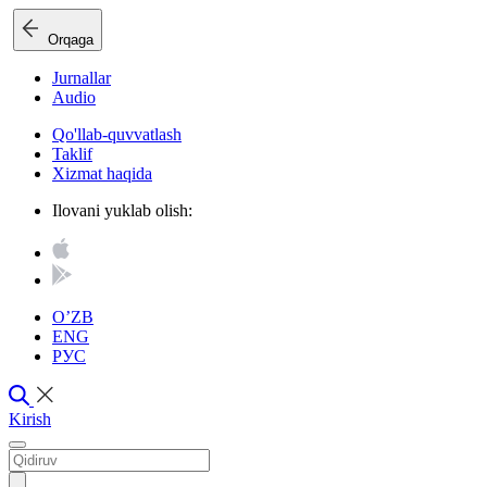
Orqaga
Jurnallar
Audio
Qo'llab-quvvatlash
Taklif
Xizmat haqida
Ilovani yuklab olish:
O’ZB
ENG
РУС
Kirish