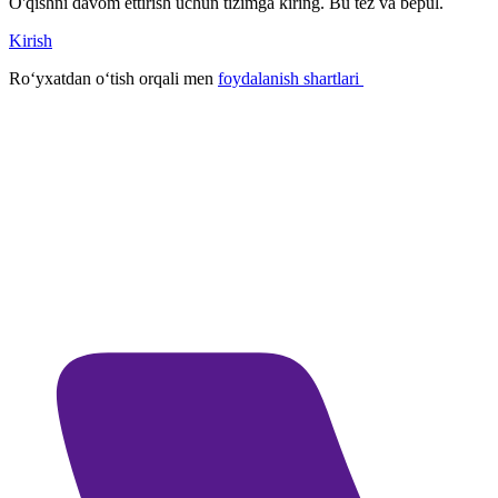
O'qishni davom ettirish uchun tizimga kiring. Bu tez va bepul.
Kirish
Roʻyxatdan oʻtish orqali men
foydalanish shartlari