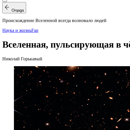
Orqaga
Происхождение Вселенной всегда волновало людей
Наука и жизнь
Fan
Вселенная, пульсирующая в ч
Николай Горькавый