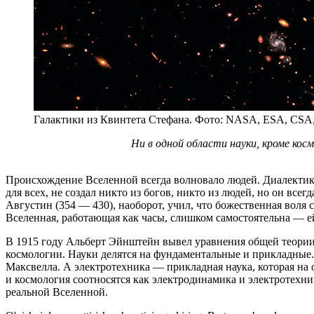
Галактики из Квинтета Стефана. Фото: NASA, ESA, CSA
Ни в одной области науки, кроме кос
П
роисхождение Вселенной всегда волновало людей. Диалектик 
для всех, не создал никто из богов, никто из людей, но он вс
Августин (354 — 430), наоборот, учил, что божественная воля 
Вселенная, работающая как часы, слишком самостоятельна — ей
В 1915 году Альберт Эйнштейн вывел уравнения общей теории
космологии. Науки делятся на фундаментальные и прикладные
Максвелла. А электротехника — прикладная наука, которая на
и космология соотносятся как электродинамика и электротехн
реальной Вселенной.