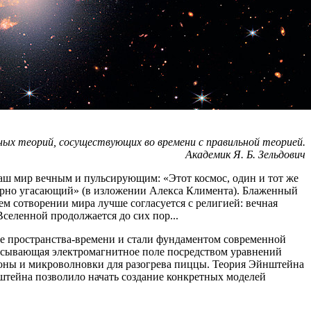
чных теорий, сосуществующих во времени с правильной теорией.
Академик Я. Б. Зельдович
наш мир вечным и пульсирующим: «Этот космос, один и тот же
, мерно угасающий» (в изложении Алекса Климента). Блаженный
нем сотворении мира лучше согласуется с религией: вечная
селенной продолжается до сих пор...
е пространства-времени и стали фундаментом современной
писывающая электромагнитное поле посредством уравнений
фоны и микроволновки для разогрева пиццы. Теория Эйнштейна
штейна позволило начать создание конкретных моделей