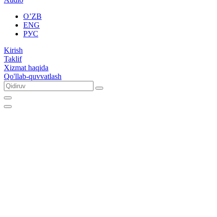
O’ZB
ENG
РУС
Kirish
Taklif
Xizmat haqida
Qo'llab-quvvatlash