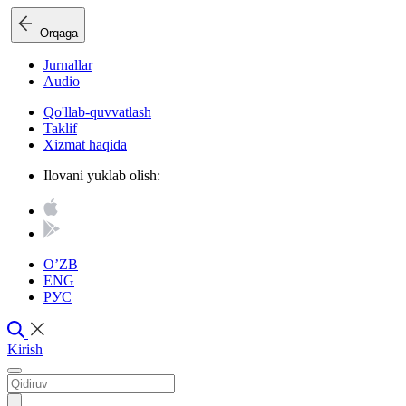
Orqaga
Jurnallar
Audio
Qo'llab-quvvatlash
Taklif
Xizmat haqida
Ilovani yuklab olish:
O’ZB
ENG
РУС
Kirish