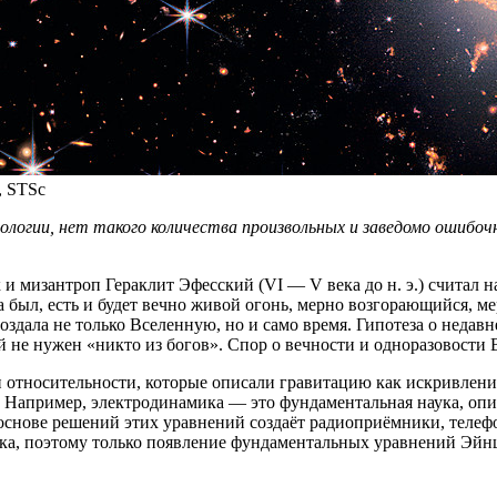
, STSc
мологии, нет такого количества произвольных и заведомо ошибо
и мизантроп Гераклит Эфесский (VI — V века до н. э.) считал 
егда был, есть и будет вечно живой огонь, мерно возгорающийся
создала не только Вселенную, но и само время. Гипотеза о недав
 не нужен «никто из богов». Спор о вечности и одноразовости В
 относительности, которые описали гравитацию как искривлени
. Например, электродинамика — это фундаментальная наука, о
 основе решений этих уравнений создаёт радиоприёмники, теле
ика, поэтому только появление фундаментальных уравнений Эйн