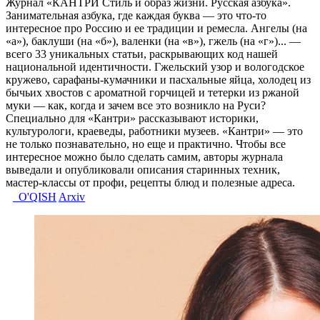
Журнал «КАНТРИ Стиль и образ жизни. Русская азбука».
Занимательная азбука, где каждая буква — это что-то
интересное про Россию и ее традиции и ремесла. Ангелы (на
«а»), баклуши (на «б»), валенки (на «в»), гжель (на «г»)... —
всего 33 уникальных статьи, раскрывающих код нашей
национальной идентичности. Гжельский узор и вологодское
кружево, сарафаны-кумачники и пасхальные яйца, холодец из
бычьих хвостов с ароматной горчицей и тетерки из ржаной
муки — как, когда и зачем все это возникло на Руси?
Специально для «Кантри» рассказывают историки,
культурологи, краеведы, работники музеев. «Кантри» — это
не только познавательно, но еще и практично. Чтобы все
интересное можно было сделать самим, авторы журнала
выведали и опубликовали описания старинных техник,
мастер-классы от профи, рецепты блюд и полезные адреса.
O'QISH
Arxiv