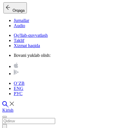
Orqaga
Jurnallar
Audio
Qo'llab-quvvatlash
Taklif
Xizmat haqida
Ilovani yuklab olish:
O’ZB
ENG
РУС
Kirish