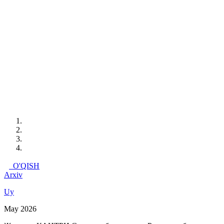
O'QISH
Arxiv
Uy
May 2026