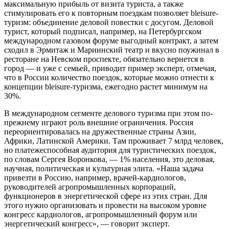
максимальную прибыль от визита туриста, а также
стимулировать его к повторным поездкам позволяет bleisure-
туризм: объединение деловой повестки с досугом. Деловой
турист, который подписал, например, на Петербургском
международном газовом форуме выгодный контракт, а затем
сходил в Эрмитаж и Мариинский театр и вкусно поужинал в
ресторане на Невском проспекте, обязательно вернется в
город — и уже с семьей, приводит пример эксперт, отмечая,
что в России количество поездок, которые можно отнести к
концепции bleisure-туризма, ежегодно растет минимум на
30%.
В международном сегменте делового туризма при этом по-
прежнему играют роль внешние ограничения. Россия
переориентировалась на дружественные страны Азии,
Африки, Латинской Америки. Там проживает 7 млрд человек,
но платежеспособная аудитория для туристических поездок,
по словам Сергея Воронкова, — 1% населения, это деловая,
научная, политическая и культурная элита. «Наша задача
привезти в Россию, например, врачей-кардиологов,
руководителей агропромышленных корпораций,
функционеров в энергетической сфере из этих стран. Для
этого нужно организовать и провести на высоком уровне
конгресс кардиологов, агропромышленный форум или
энергетический конгресс», — говорит эксперт.