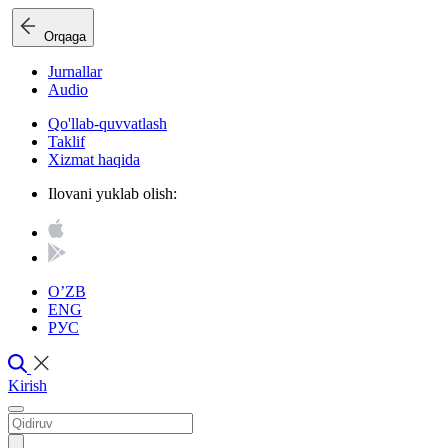
Orqaga
Jurnallar
Audio
Qo'llab-quvvatlash
Taklif
Xizmat haqida
Ilovani yuklab olish:
O’ZB
ENG
РУС
Kirish