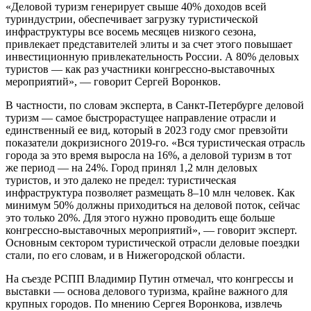
«Деловой туризм генерирует свыше 40% доходов всей
туриндустрии, обеспечивает загрузку туристической
инфраструктуры все восемь месяцев низкого сезона,
привлекает представителей элиты и за счет этого повышает
инвестиционную привлекательность России. А 80% деловых
туристов — как раз участники конгрессно-выставочных
мероприятий», — говорит Сергей Воронков.
В частности, по словам эксперта, в Санкт-Петербурге деловой
туризм — самое быстрорастущее направление отрасли и
единственный ее вид, который в 2023 году смог превзойти
показатели докризисного 2019-го. «Вся туристическая отрасль
города за это время выросла на 16%, а деловой туризм в тот
же период — на 24%. Город принял 1,2 млн деловых
туристов, и это далеко не предел: туристическая
инфраструктура позволяет размещать 8–10 млн человек. Как
минимум 50% должны приходиться на деловой поток, сейчас
это только 20%. Для этого нужно проводить еще больше
конгрессно-выставочных мероприятий», — говорит эксперт.
Основным сектором туристической отрасли деловые поездки
стали, по его словам, и в Нижегородской области.
На съезде РСПП Владимир Путин отмечал, что конгрессы и
выставки — основа делового туризма, крайне важного для
крупных городов. По мнению Сергея Воронкова, извлечь