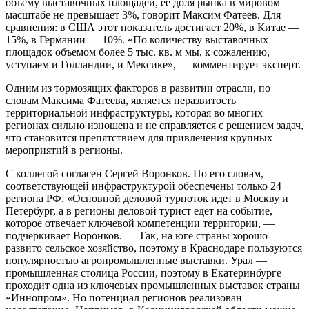
объему выставочных площадей, ее доля рынка в мировом
масштабе не превышает 3%, говорит Максим Фатеев. Для
сравнения: в США этот показатель достигает 20%, в Китае —
15%, в Германии — 10%. «По количеству выставочных
площадок объемом более 5 тыс. кв. м мы, к сожалению,
уступаем и Голландии, и Мексике», — комментирует эксперт.
Одним из тормозящих факторов в развитии отрасли, по
словам Максима Фатеева, является неразвитость
территориальной инфраструктуры, которая во многих
регионах сильно изношена и не справляется с решением задач,
что становится препятствием для привлечения крупных
мероприятий в регионы.
С коллегой согласен Сергей Воронков. По его словам,
соответствующей инфраструктурой обеспечены только 24
региона РФ. «Основной деловой турпоток идет в Москву и
Петербург, а в регионы деловой турист едет на событие,
которое отвечает ключевой компетенции территории, —
подчеркивает Воронков. — Так, на юге страны хорошо
развито сельское хозяйство, поэтому в Краснодаре пользуются
популярностью агропромышленные выставки. Урал —
промышленная столица России, поэтому в Екатеринбурге
проходит одна из ключевых промышленных выставок страны
«Иннопром». Но потенциал регионов реализован