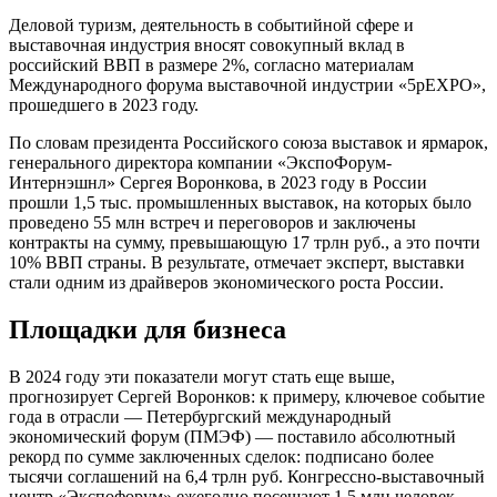
Д
еловой туризм, деятельность в событийной сфере и
выставочная индустрия вносят совокупный вклад в
российский ВВП в размере 2%, согласно материалам
Международного форума выставочной индустрии «5pEXPO»,
прошедшего в 2023 году.
По словам президента Российского союза выставок и ярмарок,
генерального директора компании «ЭкспоФорум-
Интернэшнл» Сергея Воронкова, в 2023 году в России
прошли 1,5 тыс. промышленных выставок, на которых было
проведено 55 млн встреч и переговоров и заключены
контракты на сумму, превышающую 17 трлн руб., а это почти
10% ВВП страны. В результате, отмечает эксперт, выставки
стали одним из драйверов экономического роста России.
Площадки для бизнеса
В 2024 году эти показатели могут стать еще выше,
прогнозирует Сергей Воронков: к примеру, ключевое событие
года в отрасли — Петербургский международный
экономический форум (ПМЭФ) — поставило абсолютный
рекорд по сумме заключенных сделок: подписано более
тысячи соглашений на 6,4 трлн руб. Конгрессно-выставочный
центр «Экспофорум» ежегодно посещают 1,5 млн человек,