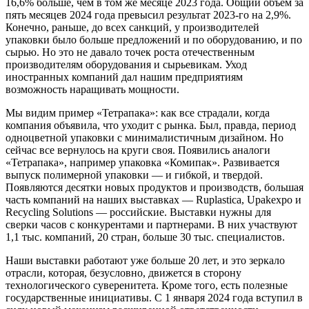
16,6% больше, чем в том же месяце 2023 года. Общий объем за
пять месяцев 2024 года превысил результат 2023-го на 2,9%.
Конечно, раньше, до всех санкций, у производителей
упаковки было больше предложений и по оборудованию, и по
сырью. Но это не давало точек роста отечественным
производителям оборудования и сырьевикам. Уход
иностранных компаний дал нашим предприятиям
возможность наращивать мощности.
Мы видим пример «Тетрапака»: как все страдали, когда
компания объявила, что уходит с рынка. Был, правда, период
одноцветной упаковки с минималистичным дизайном. Но
сейчас все вернулось на круги своя. Появились аналоги
«Тетрапака», например упаковка «Комипак». Развивается
выпуск полимерной упаковки — и гибкой, и твердой.
Появляются десятки новых продуктов и производств, большая
часть компаний на наших выставках — Ruplastica, Upakexpo и
Recycling Solutions — российские. Выставки нужны для
сверки часов с конкурентами и партнерами. В них участвуют
1,1 тыс. компаний, 20 стран, больше 30 тыс. специалистов.
Наши выставки работают уже больше 20 лет, и это зеркало
отрасли, которая, безусловно, движется в сторону
технологического суверенитета. Кроме того, есть полезные
государственные инициативы. С 1 января 2024 года вступил в