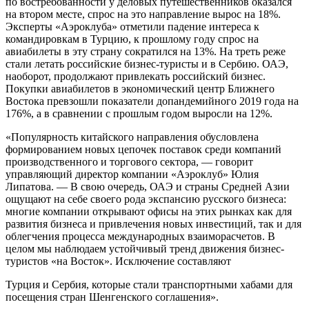
по востребованности у деловых путешественников оказался
на втором месте, спрос на это направление вырос на 18%.
Эксперты «Аэроклуба» отметили падение интереса к
командировкам в Турцию, к прошлому году спрос на
авиабилеты в эту страну сократился на 13%. На треть реже
стали летать российские бизнес-туристы и в Сербию. ОАЭ,
наоборот, продолжают привлекать российский бизнес.
Покупки авиабилетов в экономический центр Ближнего
Востока превзошли показатели допандемийного 2019 года на
176%, а в сравнении с прошлым годом выросли на 12%.
«Популярность китайского направления обусловлена
формированием новых цепочек поставок среди компаний
производственного и торгового сектора, — говорит
управляющий директор компании «Аэроклуб» Юлия
Липатова. — В свою очередь, ОАЭ и страны Средней Азии
ощущают на себе своего рода экспансию русского бизнеса:
многие компании открывают офисы на этих рынках как для
развития бизнеса и привлечения новых инвестиций, так и для
облегчения процесса международных взаиморасчетов. В
целом мы наблюдаем устойчивый тренд движения бизнес-
туристов «на Восток». Исключение составляют
Турция и Сербия, которые стали транспортными хабами для
посещения стран Шенгенского соглашения».