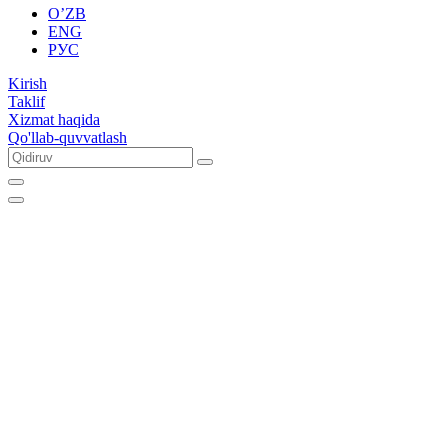
O’ZB
ENG
РУС
Kirish
Taklif
Xizmat haqida
Qo'llab-quvvatlash