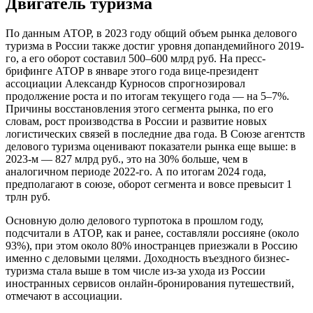
Двигатель туризма
По данным АТОР, в 2023 году общий объем рынка делового
туризма в России также достиг уровня допандемийного 2019-
го, а его оборот составил 500–600 млрд руб. На пресс-
брифинге АТОР в январе этого года вице-президент
ассоциации Александр Курносов спрогнозировал
продолжение роста и по итогам текущего года — на 5–7%.
Причины восстановления этого сегмента рынка, по его
словам, рост производства в России и развитие новых
логистических связей в последние два года. В Союзе агентств
делового туризма оценивают показатели рынка еще выше: в
2023-м — 827 млрд руб., это на 30% больше, чем в
аналогичном периоде 2022-го. А по итогам 2024 года,
предполагают в союзе, оборот сегмента и вовсе превысит 1
трлн руб.
Основную долю делового турпотока в прошлом году,
подсчитали в АТОР, как и ранее, составляли россияне (около
93%), при этом около 80% иностранцев приезжали в Россию
именно с деловыми целями. Доходность въездного бизнес-
туризма стала выше в том числе из-за ухода из России
иностранных сервисов онлайн-бронирования путешествий,
отмечают в ассоциации.