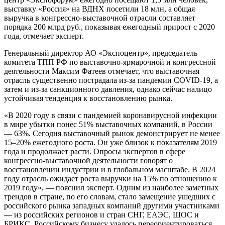
выставку «Россия» на ВДНХ посетили 18 млн, а общая
выручка в конгрессно-выставочной отрасли составляет
порядка 200 млрд руб., показывая ежегодный прирост с 2020
года, отмечает эксперт.
Генеральный директор АО «Экспоцентр», председатель
комитета ТПП РФ по выставочно-ярмарочной и конгрессной
деятельности Максим Фатеев отмечает, что выставочная
отрасль существенно пострадала из-за пандемии COVID-19, а
затем и из-за санкционного давления, однако сейчас налицо
устойчивая тенденция к восстановлению рынка.
«В 2020 году в связи с пандемией коронавирусной инфекции
в мире убытки понес 51% выставочных компаний, в России
— 63%. Сегодня выставочный рынок демонстрирует не менее
15–20% ежегодного роста. Он уже близок к показателям 2019
года и продолжает расти. Опросы экспертов в сфере
конгрессно-выставочной деятельности говорят о
восстановлении индустрии и в глобальном масштабе. В 2024
году отрасль ожидает роста выручки на 15% по отношению к
2019 году», — пояснил эксперт. Одним из наиболее заметных
трендов в стране, по его словам, стало замещение ушедших с
российского рынка западных компаний другими участниками
— из российских регионов и стран СНГ, ЕАЭС, ШОС и
БРИКС. Российскому бизнесу удалось переориентироваться