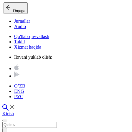
Orqaga
Jurnallar
Audio
Qo'llab-quvvatlash
Taklif
Xizmat haqida
Ilovani yuklab olish:
O’ZB
ENG
РУС
Kirish